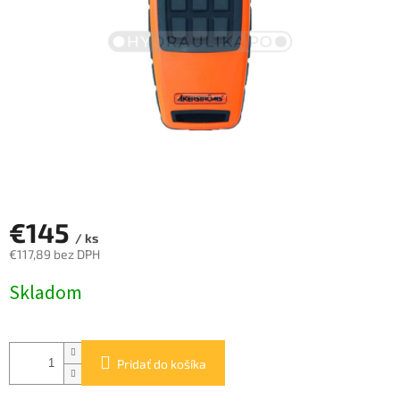
€145
/ ks
€117,89 bez DPH
Jednotková
Skladom
cena:
Pridať do košíka