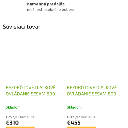
Kamenná predajňa
možnosť osobného odberu
Súvisiaci tovar
BEZDRÔTOVÉ DIAĽKOVÉ
BEZDRÔTOVÉ DIAĽKOVÉ
OVLÁDANIE SESAM 800
OVLÁDANIE SESAM 800
PRIJÍMAČ
SADA PRIJÍMAČ A
PROGRAMOVATEĽNÝ 10-
VYSIELAČ
Skladom
Skladom
24 VDC
€252,03 bez DPH
€369,92 bez DPH
€310
€455