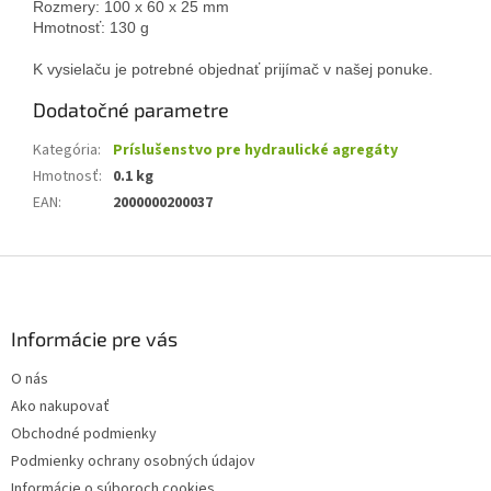
Rozmery: 100 x 60 x 25 mm
Hmotnosť: 130 g
K vysielaču je potrebné objednať prijímač v našej ponuke.
Dodatočné parametre
Kategória
:
Príslušenstvo pre hydraulické agregáty
Hmotnosť
:
0.1 kg
EAN
:
2000000200037
Z
á
p
ä
Informácie pre vás
t
O nás
i
Ako nakupovať
e
Obchodné podmienky
Podmienky ochrany osobných údajov
Informácie o súboroch cookies