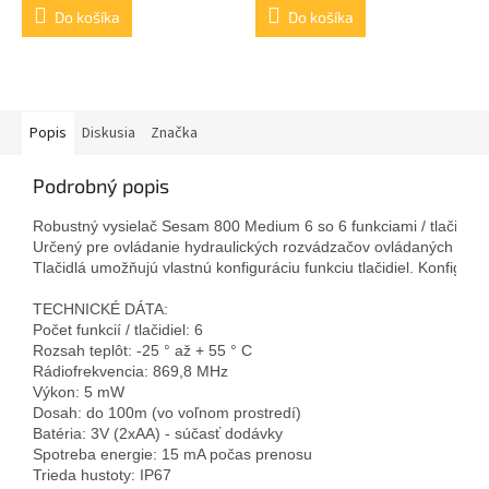
Do košíka
Do košíka
Popis
Diskusia
Značka
Podrobný popis
Robustný vysielač 
Sesam 800 Medium 6 so 6 funkciami / tlačidlam
Určený pre ovládanie hydraulických rozvádzačov ovládaných 12
Tlačidlá umožňujú vlastnú konfiguráciu funkciu tlačidiel. Konfigur
TECHNICKÉ DÁTA:
Počet funkcií / tlačidiel: 6
Rozsah teplôt: -25 ° až + 55 ° C
Rádiofrekvencia: 869,8 MHz
Výkon: 5 mW
Dosah: do 100m (vo voľnom prostredí)
Batéria: 3V (2xAA) - súčasť dodávky
Spotreba energie: 15 mA počas prenosu
Trieda hustoty: IP67