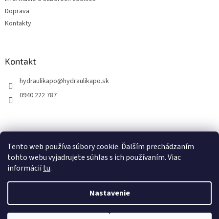
Doprava
Kontakty
Kontakt
hydraulikapo
@
hydraulikapo.sk
0940 222 787
Tento web používa súbory cookie. Ďalším prechádzaním
tohto webu vyjadrujete súhlas s ich používaním. Viac
informácií
tu
.
Nastavenie
Vytvoril Shoptet