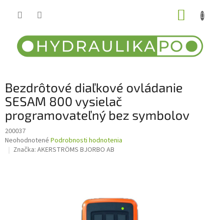
Prejsť
NÁKUP
na
obsah
KOŠÍK
Bezdrôtové diaľkové ovládanie
SESAM 800 vysielač
programovateľný bez symbolov
200037
Priemerné
Neohodnotené
Podrobnosti hodnotenia
hodnotenie
Značka:
AKERSTRÖMS BJORBO AB
produktu
je
0,0
z
5
hviezdičiek.