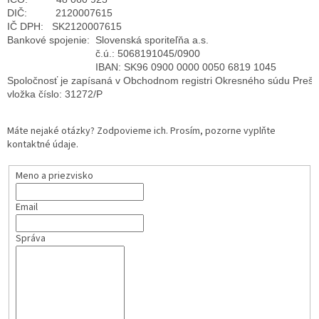
DIČ:          2120007615
IČ DPH:   SK2120007615
Bankové spojenie:  Slovenská sporiteľňa a.s.
                               č.ú.: 5068191045/0900 
                               IBAN: SK96 0900 0000 0050 6819 1045
Spoločnosť je zapísaná v Obchodnom registri Okresného súdu Prešov,
vložka číslo: 31272/P
Máte nejaké otázky? Zodpovieme ich. Prosím, pozorne vyplňte
kontaktné údaje.
Meno a priezvisko
Email
Správa