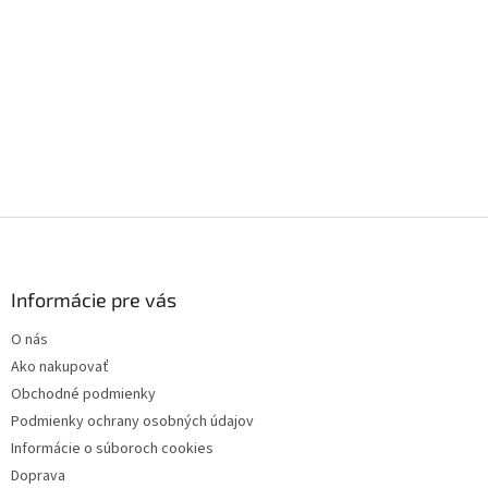
Z
á
p
ä
Informácie pre vás
t
O nás
i
Ako nakupovať
e
Obchodné podmienky
Podmienky ochrany osobných údajov
Informácie o súboroch cookies
Doprava