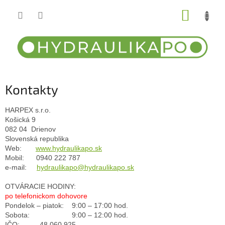
Prejsť
NÁKUP
na
obsah
KOŠÍK
Kontakty
HARPEX s.r.o.
Košická 9
082 04  Drienov
Slovenská republika
Web:      
www.hydraulikapo.sk
Mobil:      0940 222 787
e-mail:    
hydraulikapo@hydraulikapo.sk
OTVÁRACIE HODINY:
po telefonickom dohovore
Pondelok – piatok:    9:00 – 17:00 hod.
Sobota:                     9:00 – 12:00 hod.
IČO:          48 060 925