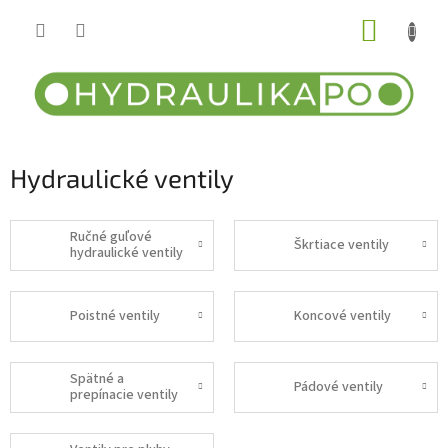
Prejsť
NÁKUP
na
obsah
KOŠÍK
Hydraulické ventily
Ručné guľové
Škrtiace ventily
hydraulické ventily
Poistné ventily
Koncové ventily
Spätné a
Pádové ventily
prepínacie ventily