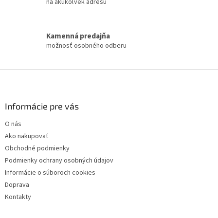
na akúkoľvek adresu
k
y
v
ý
Kamenná predajňa
p
možnosť osobného odberu
i
s
u
Z
á
p
ä
Informácie pre vás
t
O nás
i
Ako nakupovať
e
Obchodné podmienky
Podmienky ochrany osobných údajov
Informácie o súboroch cookies
Doprava
Kontakty