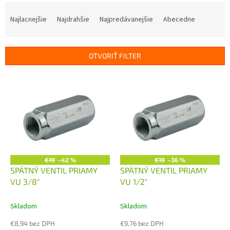
R
a
Najlacnejšie
Najdrahšie
Najpredávanejšie
Abecedne
d
e
n
OTVORIŤ FILTER
i
e
V
p
ý
r
p
o
i
d
s
u
p
k
r
t
o
€19
–42 %
€19
–36 %
o
d
SPÄTNÝ VENTIL PRIAMY
SPÄTNÝ VENTIL PRIAMY
v
u
VU 3/8"
VU 1/2"
k
t
Skladom
Skladom
o
€8,94 bez DPH
€9,76 bez DPH
v