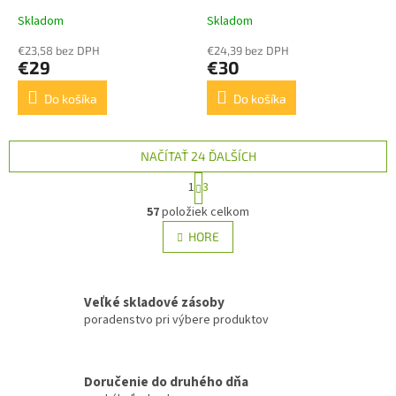
Skladom
Skladom
€23,58 bez DPH
€24,39 bez DPH
€29
€30
Do košíka
Do košíka
NAČÍTAŤ 24 ĎALŠÍCH
S
1
3
t
O
r
57
položiek celkom
v
á
l
HORE
n
á
k
d
o
v
a
a
Veľké skladové zásoby
c
n
i
poradenstvo pri výbere produktov
i
e
e
p
r
Doručenie do druhého dňa
v