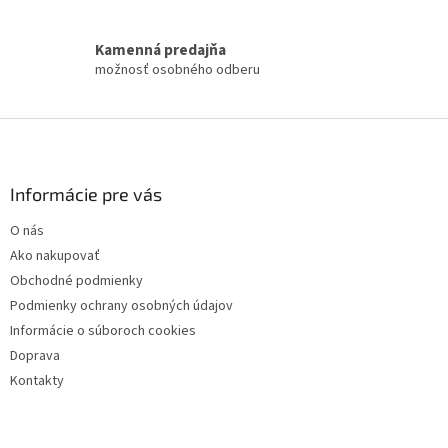
y
v
ý
Kamenná predajňa
p
možnosť osobného odberu
i
s
u
Z
á
p
ä
Informácie pre vás
t
O nás
i
Ako nakupovať
e
Obchodné podmienky
Podmienky ochrany osobných údajov
Informácie o súboroch cookies
Doprava
Kontakty