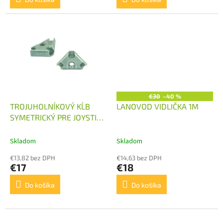
€30
–40 %
TROJUHOLNÍKOVÝ KĹB
LANOVOD VIDLIČKA 1M
SYMETRICKÝ PRE JOYSTICK
OVLÁDANÝ LANKAMI S
GULIČKOU
Skladom
Skladom
€13,82 bez DPH
€14,63 bez DPH
€17
€18
Do košíka
Do košíka