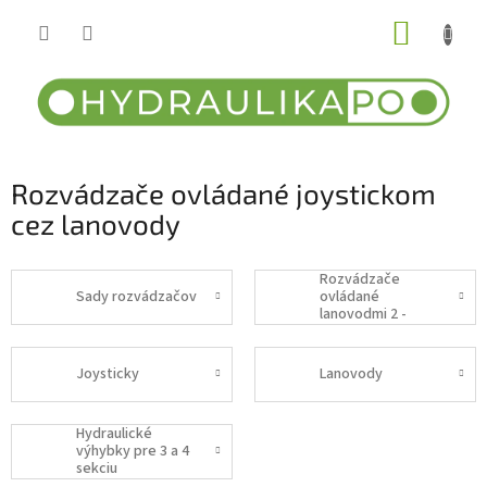
Prejsť
NÁKUP
na
obsah
KOŠÍK
Rozvádzače ovládané joystickom
cez lanovody
Rozvádzače
Sady rozvádzačov
ovládané
lanovodmi 2 -
sekčné
Joysticky
Lanovody
Hydraulické
výhybky pre 3 a 4
sekciu