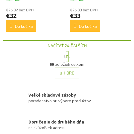
€26,02 bez DPH
€26,83 bez DPH
€32
€33
Do košíka
Do košíka
NAČÍTAŤ 24 ĎALŠÍCH
S
1
3
t
O
r
60
položiek celkom
v
á
l
HORE
n
á
k
d
o
v
a
a
Veľké skladové zásoby
c
n
i
poradenstvo pri výbere produktov
i
e
e
p
r
Doručenie do druhého dňa
v
na akúkoľvek adresu
k