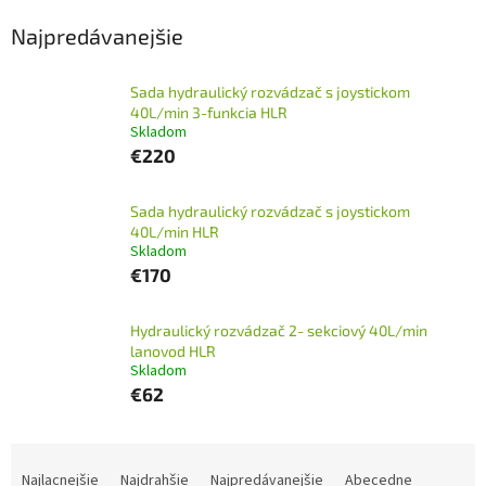
Najpredávanejšie
Sada hydraulický rozvádzač s joystickom
40L/min 3-funkcia HLR
Skladom
€220
Sada hydraulický rozvádzač s joystickom
40L/min HLR
Skladom
€170
Hydraulický rozvádzač 2- sekciový 40L/min
lanovod HLR
Skladom
€62
R
a
Najlacnejšie
Najdrahšie
Najpredávanejšie
Abecedne