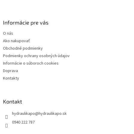
Z
i
á
s
p
u
ä
Informácie pre vás
t
O nás
i
Ako nakupovať
e
Obchodné podmienky
Podmienky ochrany osobných údajov
Informácie o súboroch cookies
Doprava
Kontakty
Kontakt
hydraulikapo
@
hydraulikapo.sk
0940 222 787