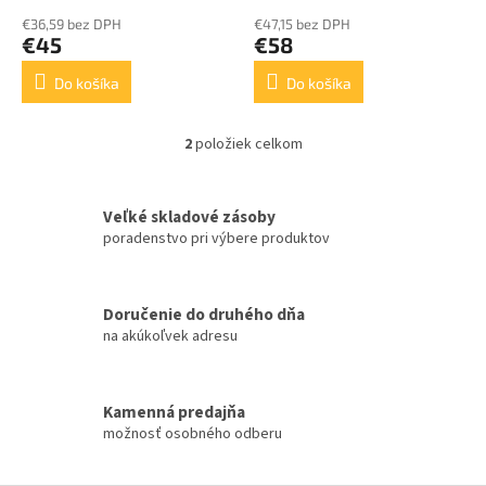
o
€36,59 bez DPH
€47,15 bez DPH
v
€45
€58
Do košíka
Do košíka
2
položiek celkom
O
v
l
á
Veľké skladové zásoby
d
poradenstvo pri výbere produktov
a
c
i
Doručenie do druhého dňa
e
na akúkoľvek adresu
p
r
v
k
Kamenná predajňa
y
možnosť osobného odberu
v
ý
p