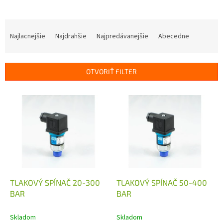
R
a
Najlacnejšie
Najdrahšie
Najpredávanejšie
Abecedne
d
e
n
OTVORIŤ FILTER
i
e
V
p
ý
r
p
o
i
d
s
u
p
k
r
t
o
o
d
TLAKOVÝ SPÍNAČ 20-300
TLAKOVÝ SPÍNAČ 50-400
v
u
BAR
BAR
k
t
Skladom
Skladom