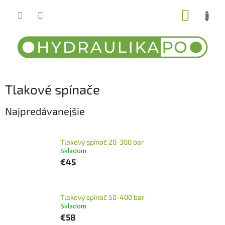
Prejsť
NÁKUP
na
obsah
KOŠÍK
Tlakové spínače
Najpredávanejšie
Tlakový spínač 20-300 bar
Skladom
€45
Tlakový spínač 50-400 bar
Skladom
€58