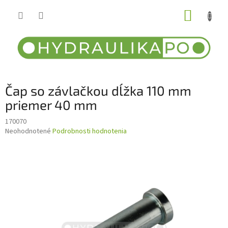
Prejsť
NÁKUP
na
obsah
KOŠÍK
Čap so závlačkou dĺžka 110 mm
priemer 40 mm
170070
Priemerné
Neohodnotené
Podrobnosti hodnotenia
hodnotenie
produktu
je
0,0
z
5
hviezdičiek.