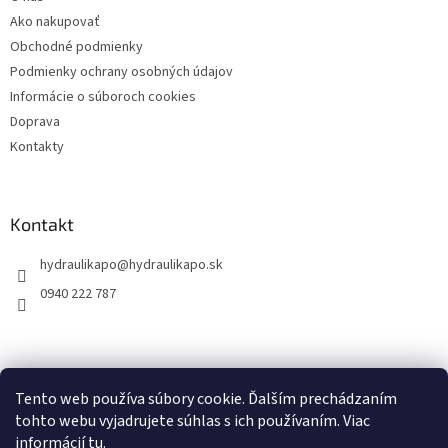
i
Ako nakupovať
e
Obchodné podmienky
Podmienky ochrany osobných údajov
Informácie o súboroch cookies
Doprava
Kontakty
Kontakt
hydraulikapo
@
hydraulikapo.sk
0940 222 787
Tento web používa súbory cookie. Ďalším prechádzaním
tohto webu vyjadrujete súhlas s ich používaním. Viac
informácií
tu
.