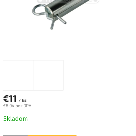
€11
/ ks
€8,94 bez DPH
Jednotková
Skladom
cena: