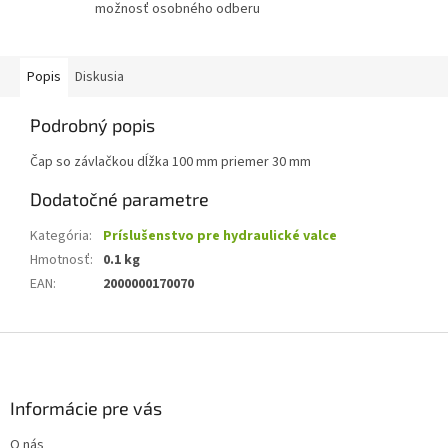
možnosť osobného odberu
Popis
Diskusia
Podrobný popis
Čap so závlačkou dĺžka 100 mm priemer 30 mm
Dodatočné parametre
Kategória
:
Príslušenstvo pre hydraulické valce
Hmotnosť
:
0.1 kg
EAN
:
2000000170070
Z
á
p
ä
Informácie pre vás
t
O nás