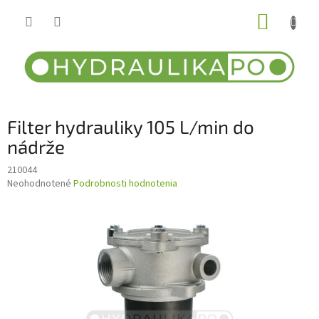
Prejsť
NÁKUP
na
obsah
KOŠÍK
Filter hydrauliky 105 L/min do
nádrže
210044
Priemerné
Neohodnotené
Podrobnosti hodnotenia
hodnotenie
produktu
je
0,0
z
5
hviezdičiek.