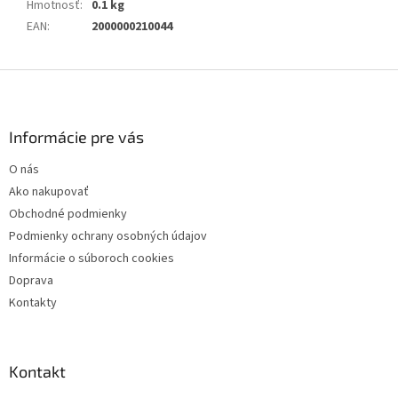
Hmotnosť
:
0.1 kg
EAN
:
2000000210044
Z
á
p
ä
Informácie pre vás
t
O nás
i
Ako nakupovať
e
Obchodné podmienky
Podmienky ochrany osobných údajov
Informácie o súboroch cookies
Doprava
Kontakty
Kontakt