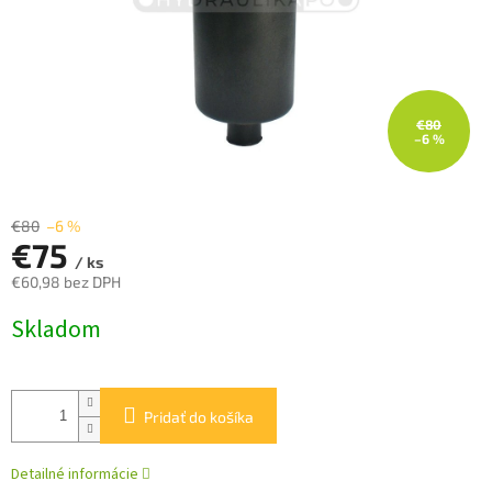
€80
–6 %
€80
–6 %
€75
/ ks
€60,98 bez DPH
Jednotková
Skladom
cena:
Pridať do košíka
Detailné informácie