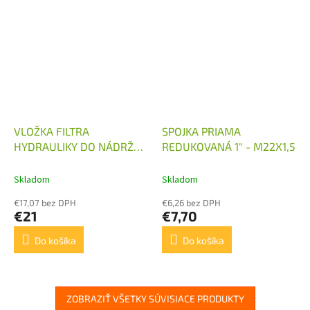
VLOŽKA FILTRA
SPOJKA PRIAMA
HYDRAULIKY DO NÁDRŽE
REDUKOVANÁ 1" - M22X1,5
130 L/MIN
Skladom
Skladom
€17,07 bez DPH
€6,26 bez DPH
€21
€7,70
Do košíka
Do košíka
ZOBRAZIŤ VŠETKY SÚVISIACE PRODUKTY