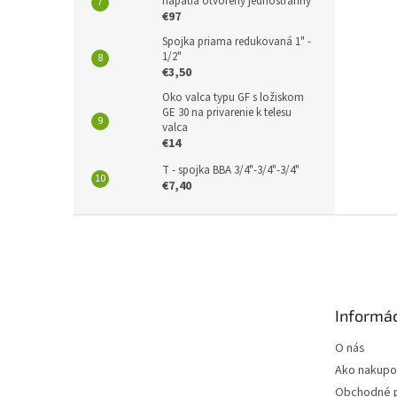
napätia otvorený jednostranný
€97
Spojka priama redukovaná 1" -
1/2"
€3,50
Oko valca typu GF s ložiskom
GE 30 na privarenie k telesu
valca
€14
T - spojka BBA 3/4"-3/4"-3/4"
€7,40
Z
á
p
ä
t
Informác
i
e
O nás
Ako nakupo
Obchodné 