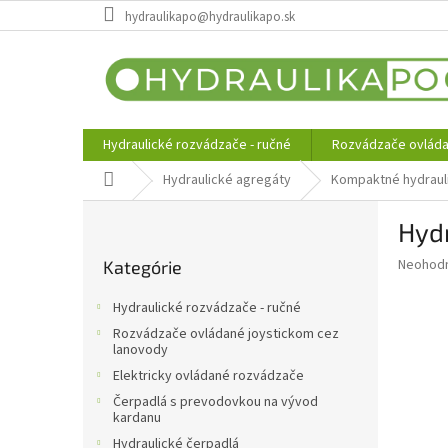
Prejsť
hydraulikapo@hydraulikapo.sk
na
obsah
Hydraulické rozvádzače - ručné
Rozvádzače ovláda
Domov
Hydraulické agregáty
Kompaktné hydraul
B
Hydr
o
Preskočiť
č
Priemer
Neohod
Kategórie
kategórie
n
hodnote
ý
produkt
Hydraulické rozvádzače - ručné
p
je
Rozvádzače ovládané joystickom cez
0,0
a
lanovody
z
n
Elektricky ovládané rozvádzače
5
e
hviezdič
Čerpadlá s prevodovkou na vývod
l
kardanu
Hydraulické čerpadlá