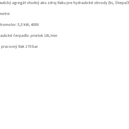
ulický agregát vhodný ako zdroj tlaku pre hydraulické obvody (lis, štiepač
metre:
ktromotor: 5,5 kW, 400V
raulické čerpadlo: prietok 18L/min
 pracovný tlak 170 bar