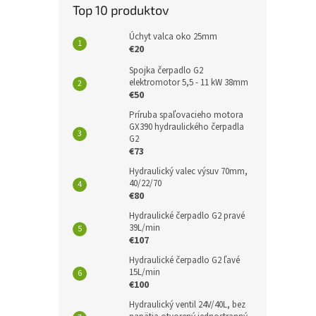
Top 10 produktov
Úchyt valca oko 25mm
€20
Spojka čerpadlo G2
elektromotor 5,5 - 11 kW 38mm
€50
Príruba spaľovacieho motora
GX390 hydraulického čerpadla
G2
€73
Hydraulický valec výsuv 70mm,
40/22/70
€80
Hydraulické čerpadlo G2 pravé
39L/min
€107
Hydraulické čerpadlo G2 ľavé
15L/min
€100
Hydraulický ventil 24V/40L, bez