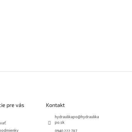
ie pre vás
Kontakt
hydraulikapo
@
hydraulika
po.sk
vať
podmienky
0940 222 787