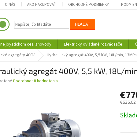
O NÁS
AKO NAKUPOVAŤ
OBCHODNÉ PODMIENKY
PODMIEN
HĽADAŤ
né joystickom cez lanovody
Elektricky ovládané rozvádzače
Č
ické agregáty 400V
Hydraulický agregát 400V, 5,5 kW, 18L/min, 17MPa
aulický agregát 400V, 5,5 kW, 18L/mi
né
notené
Podrobnosti hodnotenia
nie
€7
u
€626,02
Jednotk
Skla
cena:
iek.