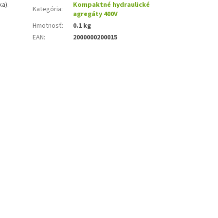
ka).
Kompaktné hydraulické
Kategória
:
agregáty 400V
Hmotnosť
:
0.1 kg
EAN
:
2000000200015