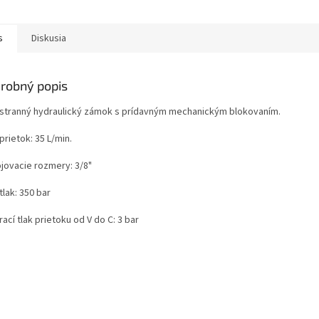
s
Diskusia
robný popis
stranný hydraulický zámok s prídavným mechanickým blokovaním.
prietok: 35 L/min.
ojovacie rozmery: 3/8"
tlak: 350 bar
ací tlak prietoku od V do C: 3 bar