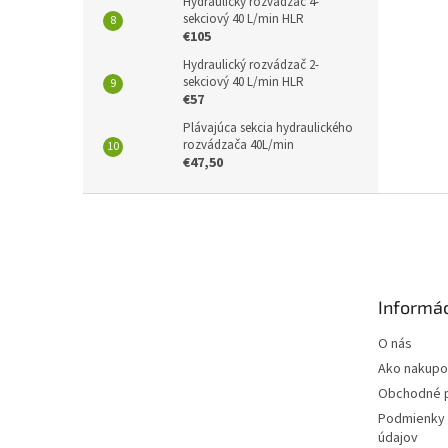
Hydraulický rozvádzač 4-
sekciový 40 L/min HLR
€105
Hydraulický rozvádzač 2-
sekciový 40 L/min HLR
€57
Plávajúca sekcia hydraulického
rozvádzača 40L/min
€47,50
Z
á
p
ä
t
Informác
i
e
O nás
Ako nakupo
Obchodné 
Podmienky 
údajov