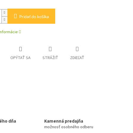
Pridať do košíka
informácie
OPÝTAŤ SA
STRÁŽIŤ
ZDIEĽAŤ
ého dňa
Kamenná predajňa
možnosť osobného odberu