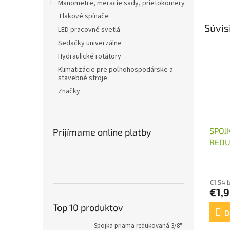
Manometre, meracie sady, prietokomery
Tlakové spínače
Súvis
LED pracovné svetlá
Sedačky univerzálne
Hydraulické rotátory
Klimatizácie pre poľnohospodárske a
stavebné stroje
Značky
SPOJ
Prijímame online platby
REDU
M14X
€1,54 
€1,
Top 10 produktov
D
Spojka priama redukovaná 3/8"