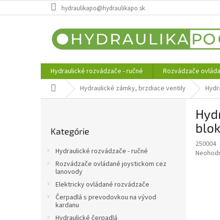
Prejsť
hydraulikapo@hydraulikapo.sk
na
obsah
Hydraulické rozvádzače - ručné
Rozvádzače ovláda
Domov
Hydraulické zámky, brzdiace ventily
Hydr
B
Hyd
o
Preskočiť
č
blo
Kategórie
kategórie
n
250004
ý
Hydraulické rozvádzače - ručné
Priemer
Neohod
p
hodnote
Rozvádzače ovládané joystickom cez
a
produkt
lanovody
n
je
Elektricky ovládané rozvádzače
e
0,0
Čerpadlá s prevodovkou na vývod
z
l
kardanu
5
Hydraulické čerpadlá
hviezdič