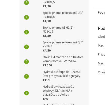
- M16x1,5
€1,90
Popi
Spojka priama redukovaná 3/8"
- M18x1,5
€1,90
Pod
Spojka priama AB G1/2"-
M18x1,5
€3,50
Oboj
Spojka priama redukovaná 3/4"
Max. 
- M30x2
€4,50
Prip
Strešná klimatizácia do traktora
kompresorová 12V, 2200W
Max. 
€1 300
Hydraulické čerpadlo 1,6cm3
Otvár
ľavé pre hydraulické agregáty
€119
Hydraulický rozvádzač 1-
sekciový 40L/min HLR s
plávajúcou polohou
€46