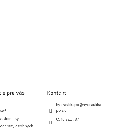
ie pre vás
Kontakt
hydraulikapo
@
hydraulika
po.sk
vať
podmienky
0940 222 787
ochrany osobných