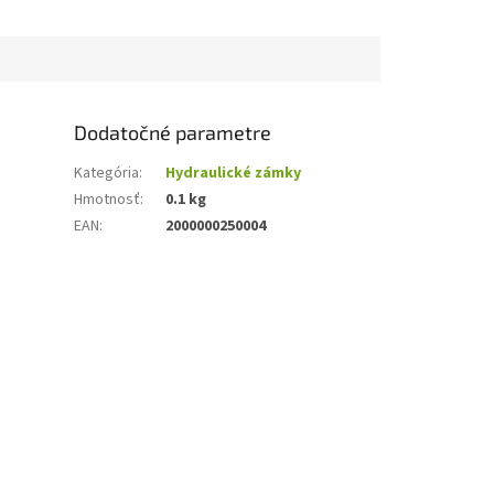
Dodatočné parametre
Kategória
:
Hydraulické zámky
Hmotnosť
:
0.1 kg
EAN
:
2000000250004