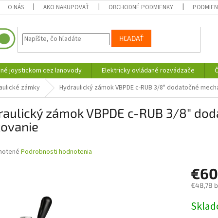
O NÁS
AKO NAKUPOVAŤ
OBCHODNÉ PODMIENKY
PODMIEN
HĽADAŤ
né joystickom cez lanovody
Elektricky ovládané rozvádzače
Č
aulické zámky
Hydraulický zámok VBPDE c-RUB 3/8" dodatočné mech
raulický zámok VBPDE c-RUB 3/8" do
kovanie
né
notené
Podrobnosti hodnotenia
nie
€6
u
€48,78 
Jednotk
Skla
cena:
iek.