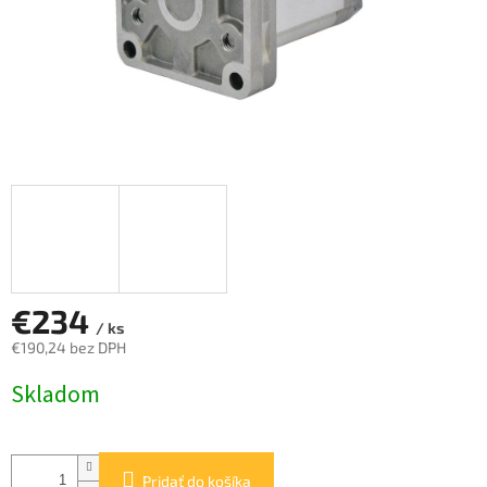
€234
/ ks
€190,24 bez DPH
Jednotková
Skladom
cena:
Pridať do košíka