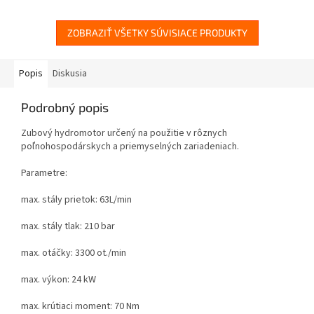
ZOBRAZIŤ VŠETKY SÚVISIACE PRODUKTY
Popis
Diskusia
Podrobný popis
Zubový hydromotor určený na použitie v rôznych
poľnohospodárskych a priemyselných zariadeniach.
Parametre:
max. stály prietok: 63L/min
max. stály tlak: 210 bar
max. otáčky: 3300 ot./min
max. výkon: 24 kW
max. krútiaci moment: 70 Nm