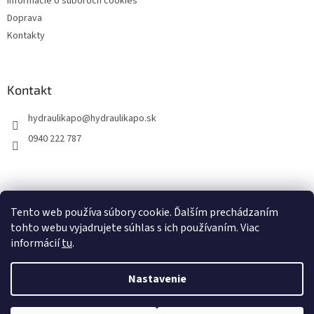
Informácie o súboroch cookies
Doprava
Kontakty
Kontakt
hydraulikapo
@
hydraulikapo.sk
0940 222 787
Tento web používa súbory cookie. Ďalším prechádzaním
tohto webu vyjadrujete súhlas s ich používaním. Viac
informácií
tu
.
Nastavenie
Vytvoril Shoptet