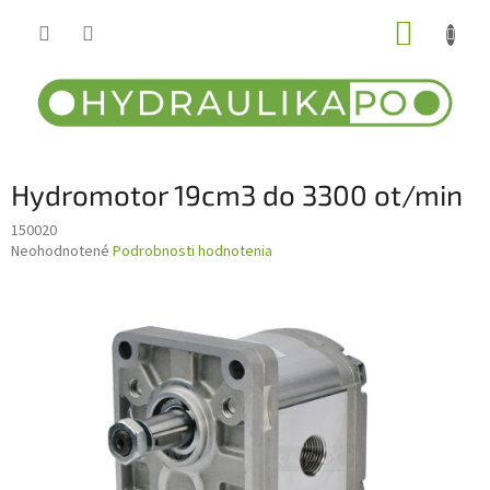
Prejsť
NÁKUP
na
obsah
KOŠÍK
Hydromotor 19cm3 do 3300 ot/min
150020
Priemerné
Neohodnotené
Podrobnosti hodnotenia
hodnotenie
produktu
je
0,0
z
5
hviezdičiek.