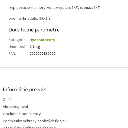
pripojovacie rozmery: vstup/výstup: 1/2", drenáž: 1/4"
priemer hriadele: ISO 1:8
Dodatočné parametre
Kategória
:
Hydromotory
Hmotnosť
:
0.1 kg
EAN
:
2000000150020
Z
á
p
ä
Informácie pre vás
t
O nás
i
Ako nakupovať
e
Obchodné podmienky
Podmienky ochrany osobných údajov