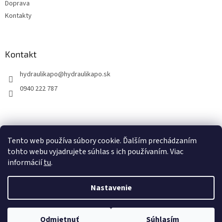
Doprava
Kontakty
Kontakt
hydraulikapo
@
hydraulikapo.sk
0940 222 787
Tento web používa súbory cookie. Ďalším prechádzaním
tohto webu vyjadrujete súhlas s ich používaním. Viac
informácií
tu
.
Nastavenie
Vytvoril Shoptet
Odmietnuť
Súhlasím
Copyright 2026
HYDRAULIKA PO
. Všetky práva vyhradené.