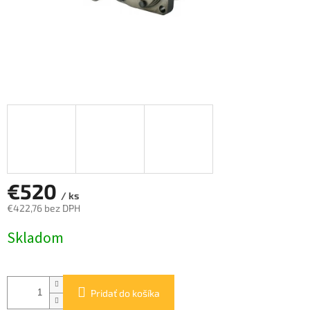
€520
/ ks
€422,76 bez DPH
Jednotková
Skladom
cena:
Pridať do košíka