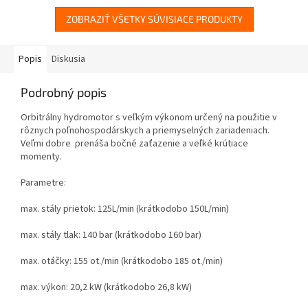
ZOBRAZIŤ VŠETKY SÚVISIACE PRODUKTY
Popis
Diskusia
Podrobný popis
Orbitrálny hydromotor s veľkým výkonom určený na použitie v
rôznych poľnohospodárskych a priemyselných zariadeniach.
Veľmi dobre prenáša bočné zaťazenie a veľké krútiace
momenty.
Parametre:
max. stály prietok: 125L/min (krátkodobo 150L/min)
max. stály tlak: 140 bar (krátkodobo 160 bar)
max. otáčky: 155 ot./min (krátkodobo 185 ot./min)
max. výkon: 20,2 kW (krátkodobo 26,8 kW)