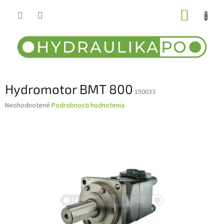
Prejsť
NÁKUP
na
obsah
KOŠÍK
Hydromotor BMT 800
150033
Priemerné
Neohodnotené
Podrobnosti hodnotenia
hodnotenie
produktu
je
0,0
z
5
hviezdičiek.