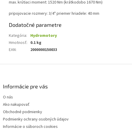
max. krútiaci moment: 1520 Nm (krátkodobo 1670 Nm)
pripojovacie rozmery: 3/4" priemer hriadele: 40 mm
Dodatočné parametre
Kategória
:
Hydromotory
Hmotnosť
:
0.1 kg
EAN
:
2000000150033
Z
á
p
ä
Informácie pre vás
t
O nás
i
Ako nakupovať
e
Obchodné podmienky
Podmienky ochrany osobných údajov
Informácie o súboroch cookies