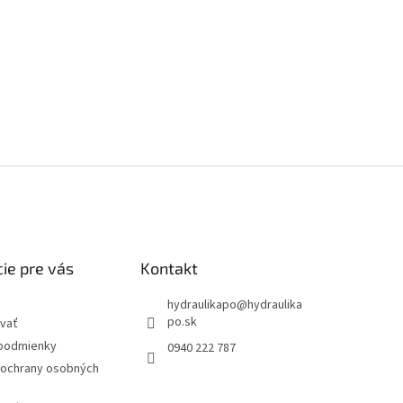
ie pre vás
Kontakt
hydraulikapo
@
hydraulika
po.sk
vať
podmienky
0940 222 787
ochrany osobných