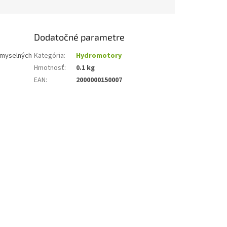
Dodatočné parametre
emyselných
Kategória
:
Hydromotory
Hmotnosť
:
0.1 kg
EAN
:
2000000150007