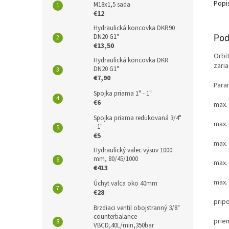
Popi
M18x1,5 sada
€12
Hydraulická koncovka DKR90
Pod
DN20 G1"
€13,50
Orbi
Hydraulická koncovka DKR
zari
DN20 G1"
€7,90
Para
Spojka priama 1" - 1"
€6
max.
Spojka priama redukovaná 3/4"
max. 
- 1"
€5
max. 
Hydraulický valec výsuv 1000
mm, 80/45/1000
max.
€413
max.
Úchyt valca oko 40mm
€28
prip
Brzdiaci ventil obojstranný 3/8"
counterbalance
prie
VBCD,40L/min,350bar