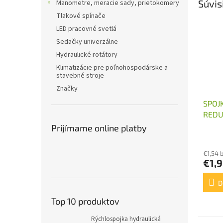
Súvis
Manometre, meracie sady, prietokomery
Tlakové spínače
LED pracovné svetlá
Sedačky univerzálne
Hydraulické rotátory
Klimatizácie pre poľnohospodárske a
stavebné stroje
Značky
SPOJ
REDU
M16X
Prijímame online platby
€1,54 
€1,
D
Top 10 produktov
Rýchlospojka hydraulická