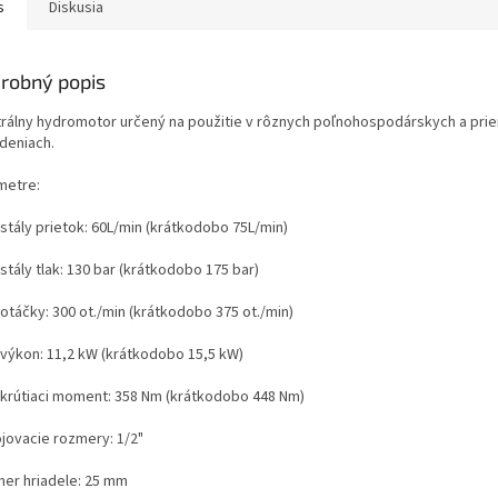
s
Diskusia
robný popis
trálny hydromotor určený na použitie v rôznych poľnohospodárskych a pri
adeniach.
metre:
 stály prietok: 60L/min (krátkodobo 75L/min)
stály tlak: 130 bar (krátkodobo 175 bar)
otáčky: 300 ot./min (krátkodobo 375 ot./min)
 výkon: 11,2 kW (krátkodobo 15,5 kW)
 krútiaci moment: 358 Nm (krátkodobo 448 Nm)
ojovacie rozmery: 1/2"
mer hriadele: 25 mm