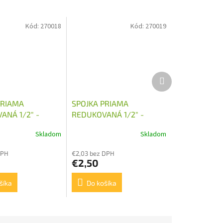
Kód:
270018
Kód:
270019
Ďalší
produkt
PRIAMA
SPOJKA PRIAMA
ANÁ 1/2" -
REDUKOVANÁ 1/2" -
M24X1,5
Skladom
Skladom
DPH
€2,03 bez DPH
€2,50
šíka
Do košíka