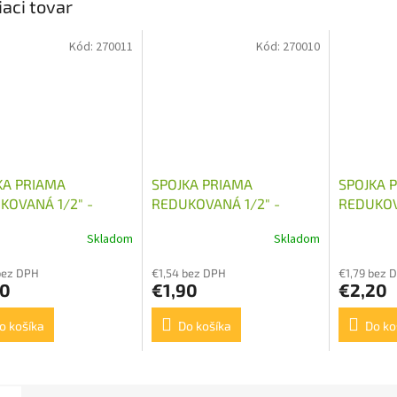
iaci tovar
Kód:
270011
Kód:
270010
KA PRIAMA
SPOJKA PRIAMA
SPOJKA 
KOVANÁ 1/2" -
REDUKOVANÁ 1/2" -
REDUKOV
1,5
M18X1,5
M22X1,5
Skladom
Skladom
bez DPH
€1,54 bez DPH
€1,79 bez 
90
€1,90
€2,20
o košíka
Do košíka
Do ko