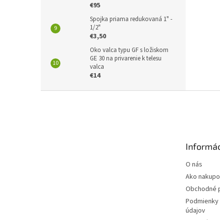
€95
Spojka priama redukovaná 1" -
1/2"
€3,50
Oko valca typu GF s ložiskom
GE 30 na privarenie k telesu
valca
€14
Z
á
p
ä
t
Informác
i
e
O nás
Ako nakupo
Obchodné 
Podmienky 
údajov