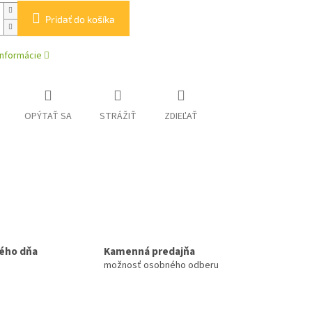
Pridať do košíka
informácie
OPÝTAŤ SA
STRÁŽIŤ
ZDIEĽAŤ
ého dňa
Kamenná predajňa
možnosť osobného odberu