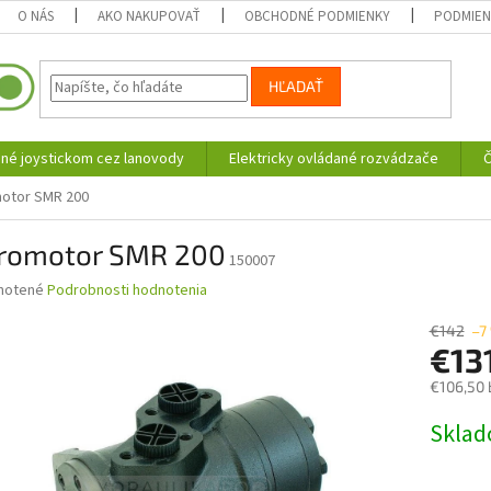
O NÁS
AKO NAKUPOVAŤ
OBCHODNÉ PODMIENKY
PODMIEN
HĽADAŤ
né joystickom cez lanovody
Elektricky ovládané rozvádzače
Č
otor SMR 200
romotor SMR 200
150007
né
notené
Podrobnosti hodnotenia
nie
u
€142
–7
€13
€106,50 
Jednotk
Skla
iek.
cena: