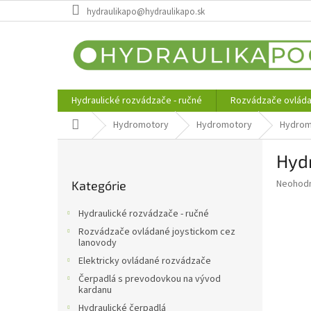
Prejsť
hydraulikapo@hydraulikapo.sk
na
obsah
Hydraulické rozvádzače - ručné
Rozvádzače ovláda
Domov
Hydromotory
Hydromotory
Hydrom
B
Hyd
o
Preskočiť
č
Priemer
Neohod
Kategórie
kategórie
n
hodnote
ý
produkt
Hydraulické rozvádzače - ručné
p
je
Rozvádzače ovládané joystickom cez
0,0
a
lanovody
z
n
Elektricky ovládané rozvádzače
5
e
hviezdič
Čerpadlá s prevodovkou na vývod
l
kardanu
Hydraulické čerpadlá