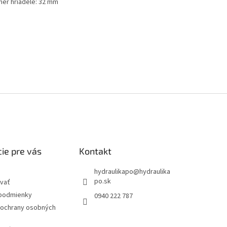
mer hriadele: 32 mm
ie pre vás
Kontakt
hydraulikapo
@
hydraulika
po.sk
vať
podmienky
0940 222 787
ochrany osobných