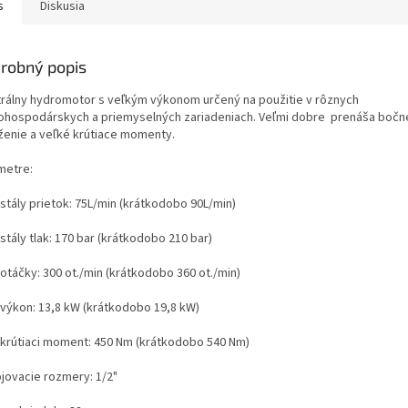
s
Diskusia
robný popis
trálny hydromotor s veľkým výkonom určený na použitie v rôznych
ohospodárskych a priemyselných zariadeniach. Veľmi dobre prenáša bočn
ženie a veľké krútiace momenty.
metre:
 stály prietok: 75L/min (krátkodobo 90L/min)
stály tlak: 170 bar (krátkodobo 210 bar)
otáčky: 300 ot./min (krátkodobo 360 ot./min)
 výkon: 13,8 kW (krátkodobo 19,8 kW)
 krútiaci moment: 450 Nm (krátkodobo 540 Nm)
ojovacie rozmery: 1/2"