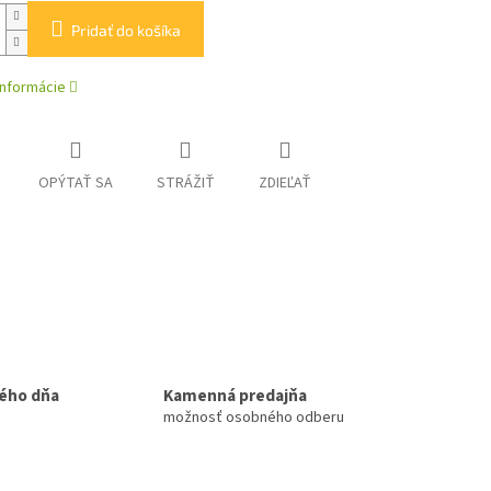
Pridať do košíka
informácie
OPÝTAŤ SA
STRÁŽIŤ
ZDIEĽAŤ
ého dňa
Kamenná predajňa
možnosť osobného odberu