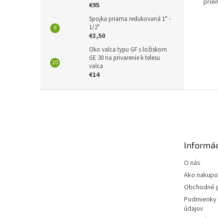
prie
€95
Spojka priama redukovaná 1" -
1/2"
€3,50
Oko valca typu GF s ložiskom
GE 30 na privarenie k telesu
valca
€14
Z
á
p
ä
t
Informác
i
e
O nás
Ako nakupo
Obchodné 
Podmienky 
údajov