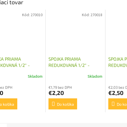
iaci tovar
Kód:
270010
Kód:
270018
KA PRIAMA
SPOJKA PRIAMA
SPOJKA 
KOVANÁ 1/2" -
REDUKOVANÁ 1/2" -
REDUKOV
1,5
M22X1,5
M24X1,5
Skladom
Skladom
bez DPH
€1,79 bez DPH
€2,03 bez 
90
€2,20
€2,50
o košíka
Do košíka
Do ko