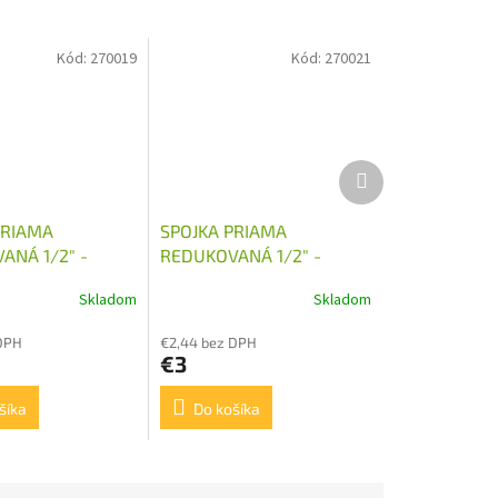
Kód:
270019
Kód:
270021
Ďalší
produkt
PRIAMA
SPOJKA PRIAMA
ANÁ 1/2" -
REDUKOVANÁ 1/2" -
M26X1,5
Skladom
Skladom
DPH
€2,44 bez DPH
€3
šíka
Do košíka