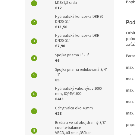
Popi
M18x1,5 sada
€12
Hydraulická koncovka DKR90
Pod
DN20 G1"
€13,50
Orbi
Hydraulická koncovka DKR
poľn
DN20 G1"
zaťa
€7,90
Spojka priama 1" - 1"
Para
€6
max.
Spojka priama redukovaná 3/4"
- 1"
max. 
€5
Hydraulický valec výsuv 1000
max. 
mm, 80/45/1000
€413
max.
Úchyt valca oko 40mm
max.
€28
Brzdiaci ventil obojstranný 3/8"
prip
counterbalance
VBCD,40L/min,350bar