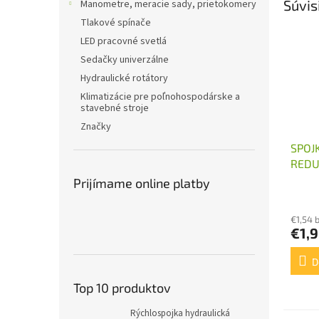
Súvis
Manometre, meracie sady, prietokomery
Tlakové spínače
LED pracovné svetlá
Sedačky univerzálne
Hydraulické rotátory
Klimatizácie pre poľnohospodárske a
stavebné stroje
Značky
SPOJ
REDU
M18X
Prijímame online platby
€1,54 
€1,
D
Top 10 produktov
Rýchlospojka hydraulická