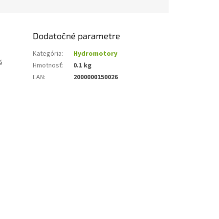
Dodatočné parametre
Kategória
:
Hydromotory
é
Hmotnosť
:
0.1 kg
EAN
:
2000000150026