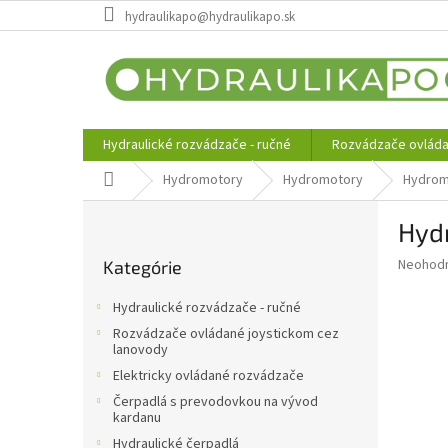
Prejsť
hydraulikapo@hydraulikapo.sk
na
obsah
Hydraulické rozvádzače - ručné
Rozvádzače ovláda
Domov
Hydromotory
Hydromotory
Hydrom
B
Hyd
o
Preskočiť
č
Priemer
Neohod
Kategórie
kategórie
n
hodnote
ý
produkt
Hydraulické rozvádzače - ručné
p
je
Rozvádzače ovládané joystickom cez
0,0
a
lanovody
z
n
Elektricky ovládané rozvádzače
5
e
hviezdič
Čerpadlá s prevodovkou na vývod
l
kardanu
Hydraulické čerpadlá