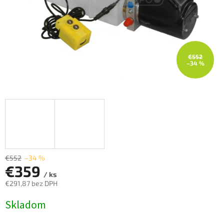
€552
–34 %
€552
–34 %
€359
/ ks
€291,87 bez DPH
Jednotková
Skladom
cena: