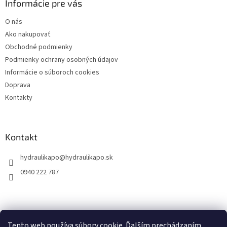
ä
Informácie pre vás
t
O nás
i
Ako nakupovať
e
Obchodné podmienky
Podmienky ochrany osobných údajov
Informácie o súboroch cookies
Doprava
Kontakty
Kontakt
hydraulikapo
@
hydraulikapo.sk
0940 222 787
Tento web používa súbory cookie. Ďalším prechádzaním