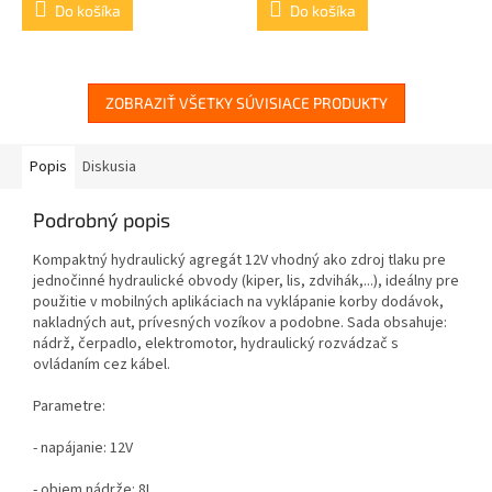
Do košíka
Do košíka
ZOBRAZIŤ VŠETKY SÚVISIACE PRODUKTY
Popis
Diskusia
Podrobný popis
Kompaktný hydraulický agregát 12V vhodný ako zdroj tlaku pre
jednočinné hydraulické obvody (kiper, lis, zdvihák,...), ideálny pre
použitie v mobilných aplikáciach na vyklápanie korby dodávok,
nakladných aut, prívesných vozíkov a podobne. Sada obsahuje:
nádrž, čerpadlo, elektromotor, hydraulický rozvádzač s
ovládaním cez kábel.
Parametre:
- napájanie: 12V
- objem nádrže: 8L