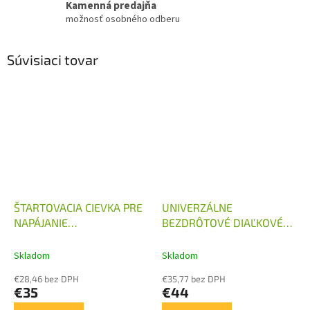
Kamenná predajňa
možnosť osobného odberu
Súvisiaci tovar
ŠTARTOVACIA CIEVKA PRE
UNIVERZÁLNE
NAPÁJANIE
BEZDRÔTOVÉ DIAĽKOVÉ
HYDRAULICKÉHO
OVLÁDANIE 12V / 24V
AGREGÁTU 12V DC
Skladom
Skladom
€28,46 bez DPH
€35,77 bez DPH
€35
€44