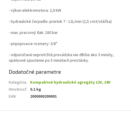
- výkon elektromotora: 2,0 kW
- hydraulické čerpadlo: prietok 7 - 12L/min (2,5 cm3/otáčka)
- max. pracovný tlak: 180 bar
- p
ripojovacie rozmery: 3/8"
- odporúčaná nepretržitá prevádzka nie dlhšie ako 3 minúty,
opätovné spustenie po 5 minútach prestávky.
Dodatočné parametre
Kategória
:
Kompaktné hydraulické agregáty 12V, 24V
Hmotnosť
:
0.1 kg
EAN
:
2000000200001
Z
á
p