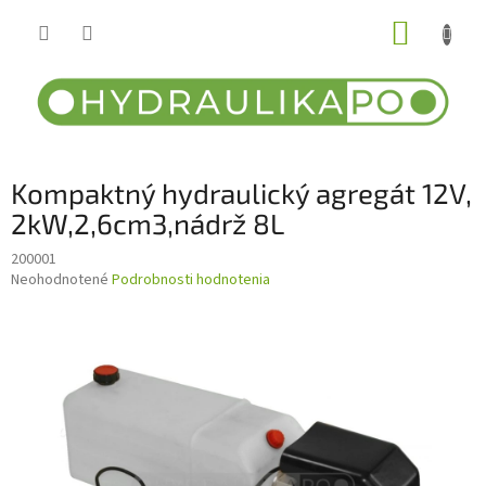
Prejsť
NÁKUP
na
obsah
KOŠÍK
Kompaktný hydraulický agregát 12V,
2kW,2,6cm3,nádrž 8L
200001
Priemerné
Neohodnotené
Podrobnosti hodnotenia
hodnotenie
produktu
je
0,0
z
5
hviezdičiek.