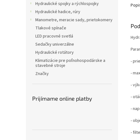
Hydraulické spojky a rýchlospojky
Popi
Hydraulické hadice, rúry
Manometre, meracie sady, prietokomery
Pod
Tlakové spínače
LED pracovné svetlá
Hydra
Sedačky univerzálne
Para
Hydraulické rotátory
Klimatizácie pre poľnohospodárske a
- pri
stavebné stroje
- max
Značky
- vý
- otá
Prijímame online platby
- nap
- ob
- fil