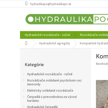
Prejsť
hydraulikapo@hydraulikapo.sk
na
obsah
Hydraulické rozvádzače - ručné
Rozvádzače ovláda
Domov
Hydraulické agregáty
Kompaktné hydraul
B
Kom
o
Preskočiť
č
Priemer
Neohod
Kategórie
kategórie
n
hodnote
ý
produkt
Hydraulické rozvádzače - ručné
p
je
Rozvádzače ovládané joystickom cez
0,0
a
lanovody
z
n
Elektricky ovládané rozvádzače
5
e
hviezdič
Čerpadlá s prevodovkou na vývod
l
kardanu
Hydraulické čerpadlá