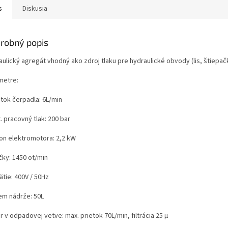
s
Diskusia
robný popis
ulický agregát vhodný ako zdroj tlaku pre hydraulické obvody (lis, štiepač
metre:
etok čerpadla: 6L/min
. pracovný tlak: 200 bar
kon elektromotora: 2,2 kW
čky: 1450 ot/min
ätie: 400V / 50Hz
jem nádrže: 50L
ter v odpadovej vetve: max. prietok 70L/min, filtrácia 25 µ