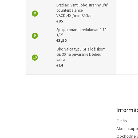
Brzdiaci ventil obojstranný 3/8"
counterbalance
VBCD,40L/min,350bar
€95
Spojka priama redukovaná 1" -
1/2"
€3,50
Oko valca typu GF s ložiskom
GE 30 na privarenie k telesu
valca
€14
Z
á
p
ä
t
Informác
i
e
O nás
Ako nakupo
Obchodné 