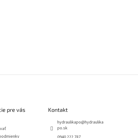
ie pre vás
Kontakt
hydraulikapo
@
hydraulika
po.sk
vať
podmienky
0940 222 787