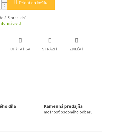
Pridať do košíka
o 3-5 prac. dní
informácie
OPÝTAŤ SA
STRÁŽIŤ
ZDIEĽAŤ
ého dňa
Kamenná predajňa
možnosť osobného odberu