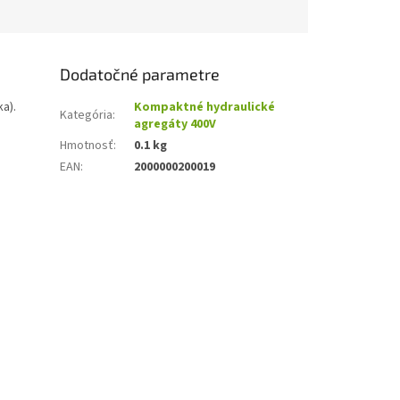
Dodatočné parametre
ka).
Kompaktné hydraulické
Kategória
:
agregáty 400V
Hmotnosť
:
0.1 kg
EAN
:
2000000200019