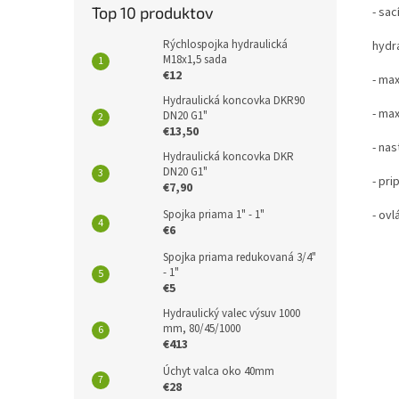
Top 10 produktov
- sac
Rýchlospojka hydraulická
hydr
M18x1,5 sada
€12
- max
Hydraulická koncovka DKR90
- max
DN20 G1"
€13,50
- nas
Hydraulická koncovka DKR
DN20 G1"
- pri
€7,90
- ovl
Spojka priama 1" - 1"
€6
Spojka priama redukovaná 3/4"
- 1"
€5
Hydraulický valec výsuv 1000
mm, 80/45/1000
€413
Úchyt valca oko 40mm
€28