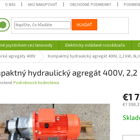
O NÁS
AKO NAKUPOVAŤ
OBCHODNÉ PODMIENKY
PODMIEN
HĽADAŤ
né joystickom cez lanovody
Elektricky ovládané rozvádzače
Č
ické agregáty 400V
Kompaktný hydraulický agregát 400V, 2,2 kW, 6L/
paktný hydraulický agregát 400V, 2,2
né
notené
Podrobnosti hodnotenia
nie
€1 
u
€1 398,3
Jednotk
Skla
cena:
iek.