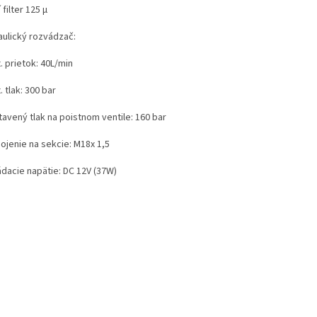
í filter 125 µ
aulický rozvádzač:
. prietok: 40L/min
. tlak: 300 bar
tavený tlak na poistnom ventile: 160 bar
pojenie na sekcie: M18x 1,5
ádacie napätie: DC 12V (37W)