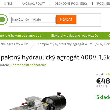
O NÁS
AKO NAKUPOVAŤ
OBCHODNÉ PODMIENKY
PODMIEN
HĽADAŤ
né joystickom cez lanovody
Elektricky ovládané rozvádzače
Č
ické agregáty 400V
Kompaktný hydraulický agregát 400V, 1,5kW, 1 či
aktný hydraulický agregát 400V, 1,5kW
né
notené
Podrobnosti hodnotenia
nie
u
€570
–1
€4
€394,31
Jednotk
Skla
iek.
cena: