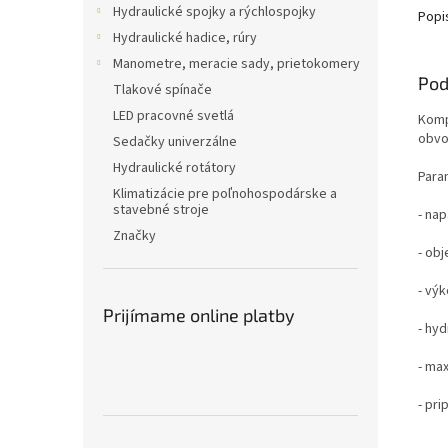
Hydraulické spojky a rýchlospojky
Popi
Hydraulické hadice, rúry
Manometre, meracie sady, prietokomery
Pod
Tlakové spínače
LED pracovné svetlá
Komp
obvod
Sedačky univerzálne
Hydraulické rotátory
Para
Klimatizácie pre poľnohospodárske a
stavebné stroje
- nap
Značky
- ob
- vý
Prijímame online platby
- hyd
- max
- p
ri