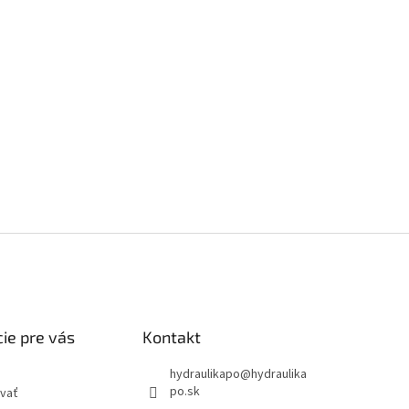
ie pre vás
Kontakt
hydraulikapo
@
hydraulika
po.sk
vať