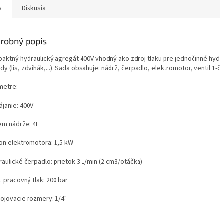
s
Diskusia
robný popis
aktný hydraulický agregát 400V vhodný ako zdroj tlaku pre jednočinné hyd
y (lis, zdvihák,...). Sada obsahuje: nádrž, čerpadlo, elektromotor, ventil 1-č
metre:
ájanie: 400V
jem nádrže: 4L
kon elektromotora: 1,5 kW
raulické čerpadlo: prietok 3 L/min (2 cm3/otáčka)
. pracovný tlak: 200 bar
pojovacie rozmery: 1/4"