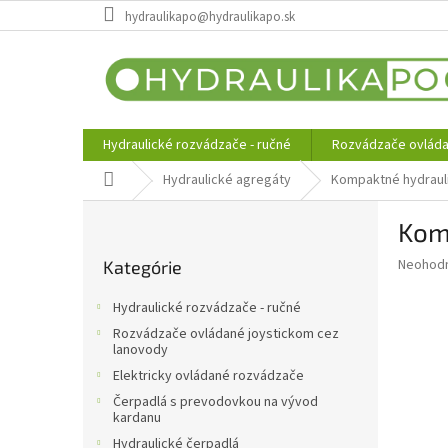
Prejsť
hydraulikapo@hydraulikapo.sk
na
obsah
Hydraulické rozvádzače - ručné
Rozvádzače ovláda
Domov
Hydraulické agregáty
Kompaktné hydraul
B
Komp
o
Preskočiť
č
Priemer
Neohod
Kategórie
kategórie
n
hodnote
ý
produkt
Hydraulické rozvádzače - ručné
p
je
Rozvádzače ovládané joystickom cez
0,0
a
lanovody
z
n
Elektricky ovládané rozvádzače
5
e
hviezdič
Čerpadlá s prevodovkou na vývod
l
kardanu
Hydraulické čerpadlá