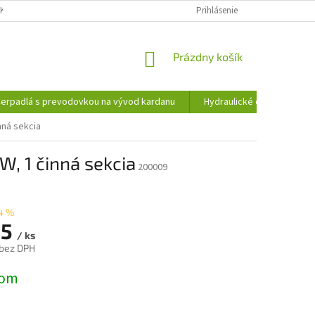
KY OCHRANY OSOBNÝCH ÚDAJOV
INFORMÁCIE O SÚBOROCH COOKIES
Prihlásenie
NÁKUPNÝ
Prázdny košík
KOŠÍK
erpadlá s prevodovkou na vývod kardanu
Hydraulické čerpadlá
nná sekcia
, 1 činná sekcia
200009
4 %
85
/ ks
 bez DPH
ová
dom