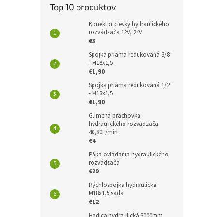
Top 10 produktov
Konektor cievky hydraulického
rozvádzača 12V, 24V
€3
Spojka priama redukovaná 3/8"
- M18x1,5
€1,90
Spojka priama redukovaná 1/2"
- M18x1,5
€1,90
Gumená prachovka
hydraulického rozvádzača
40,80L/min
€4
Páka ovládania hydraulického
rozvádzača
€29
Rýchlospojka hydraulická
M18x1,5 sada
€12
Hadica hydraulická 3000mm