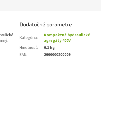
Dodatočné parametre
raulické
Kompaktné hydraulické
Kategória
:
inný.
agregáty 400V
Hmotnosť
:
0.1 kg
EAN
:
2000000200009