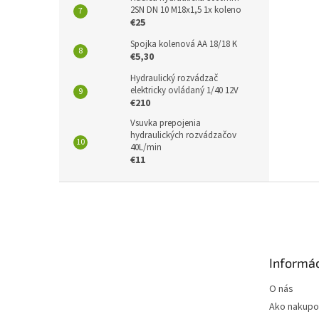
2SN DN 10 M18x1,5 1x koleno
€25
Spojka kolenová AA 18/18 K
€5,30
Hydraulický rozvádzač
elektricky ovládaný 1/40 12V
€210
Vsuvka prepojenia
hydraulických rozvádzačov
40L/min
€11
Z
á
p
ä
t
Informác
i
e
O nás
Ako nakupo