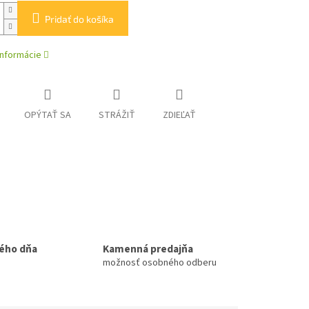
Pridať do košíka
informácie
OPÝTAŤ SA
STRÁŽIŤ
ZDIEĽAŤ
ého dňa
Kamenná predajňa
možnosť osobného odberu