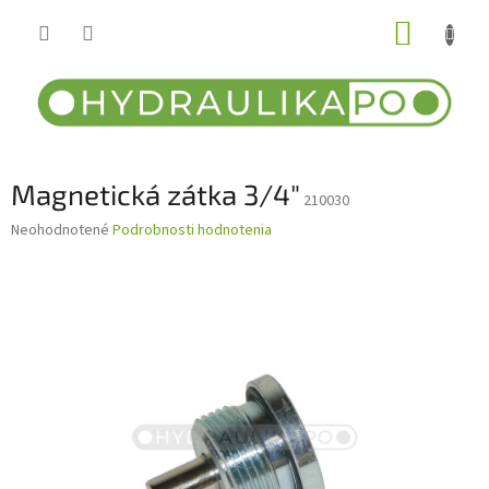
Prejsť
NÁKUP
na
obsah
KOŠÍK
Magnetická zátka 3/4"
210030
Priemerné
Neohodnotené
Podrobnosti hodnotenia
hodnotenie
produktu
je
0,0
z
5
hviezdičiek.