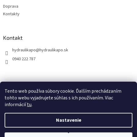
Doprava
Kontakty
Kontakt
hydraulikapo
@
hydraulikapo.sk
0940 222 787
Tento web používa súbory cookie. Ďalším prechádzaním
tohto webu vyjadrujete súhlas s ich používaním. Viac
informácií
tu
.
Nastavenie
Vytvoril Shoptet