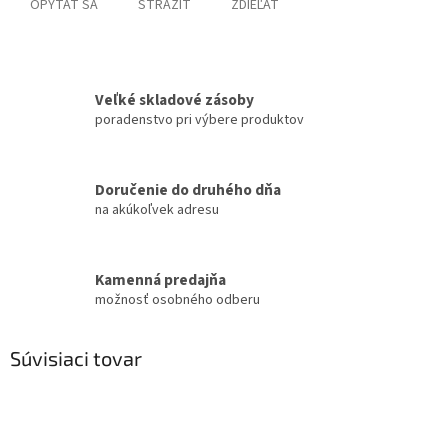
OPÝTAŤ SA
STRÁŽIŤ
ZDIEĽAŤ
Veľké skladové zásoby
poradenstvo pri výbere produktov
Doručenie do druhého dňa
na akúkoľvek adresu
Kamenná predajňa
možnosť osobného odberu
Súvisiaci tovar