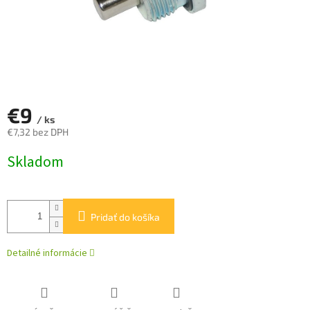
€9
/ ks
€7,32 bez DPH
Jednotková
Skladom
cena:
Pridať do košíka
Detailné informácie