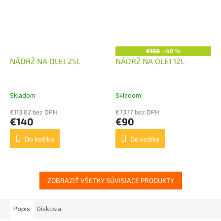
€150
–40 %
NÁDRŽ NA OLEJ 25L
NÁDRŽ NA OLEJ 12L
Skladom
Skladom
€113,82 bez DPH
€73,17 bez DPH
€140
€90
Do košíka
Do košíka
ZOBRAZIŤ VŠETKY SÚVISIACE PRODUKTY
Popis
Diskusia