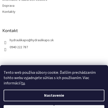
Doprava
Kontakty
Kontakt
hydraulikapo
@
hydraulikapo.sk
0940 222 787
Tento web používa súbory cookie. Ďalším prechádzaním
tohto webu vyjadrujete súhlas s ich používaním. Viac
informácií
tu
.
Nastavenie
Vytvoril Shoptet