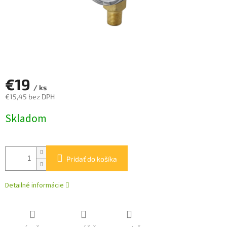
€19
/ ks
€15,45 bez DPH
Jednotková
Skladom
cena:
Pridať do košíka
Detailné informácie