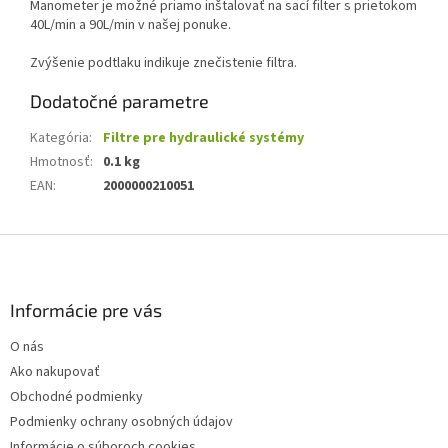
Manometer je možné priamo inštalovať na sací filter s prietokom
40L/min a 90L/min v našej ponuke.
Zvýšenie podtlaku indikuje znečistenie filtra.
Dodatočné parametre
Kategória
:
Filtre pre hydraulické systémy
Hmotnosť
:
0.1 kg
EAN
:
2000000210051
Z
á
p
ä
Informácie pre vás
t
O nás
i
Ako nakupovať
e
Obchodné podmienky
Podmienky ochrany osobných údajov
Informácie o súboroch cookies