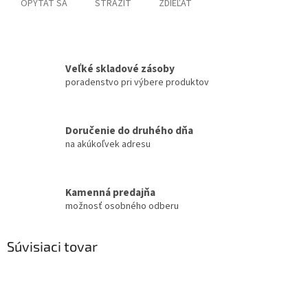
OPÝTAŤ SA
STRÁŽIŤ
ZDIEĽAŤ
Veľké skladové zásoby
poradenstvo pri výbere produktov
Doručenie do druhého dňa
na akúkoľvek adresu
Kamenná predajňa
možnosť osobného odberu
Súvisiaci tovar