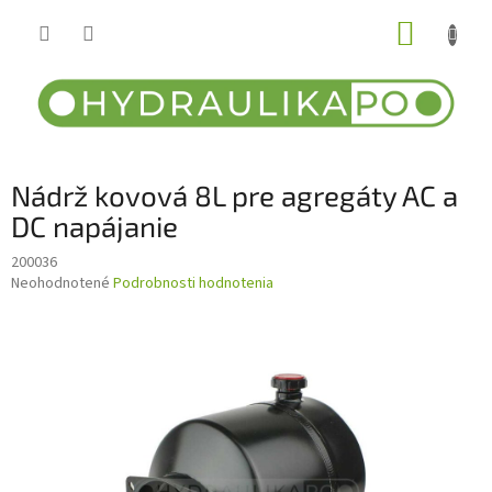
Prejsť
NÁKUP
na
obsah
KOŠÍK
Nádrž kovová 8L pre agregáty AC a
DC napájanie
200036
Priemerné
Neohodnotené
Podrobnosti hodnotenia
hodnotenie
produktu
je
0,0
z
5
hviezdičiek.