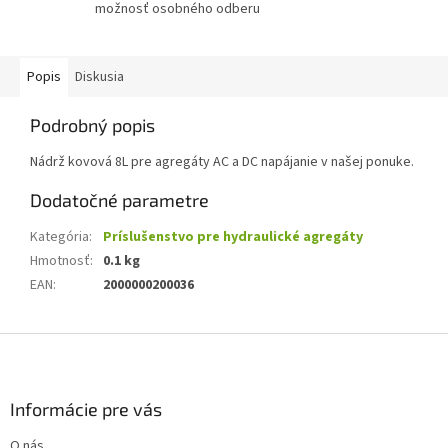
možnosť osobného odberu
Popis
Diskusia
Podrobný popis
Nádrž kovová 8L pre agregáty AC a DC napájanie v našej ponuke.
Dodatočné parametre
Kategória
:
Príslušenstvo pre hydraulické agregáty
Hmotnosť
:
0.1 kg
EAN
:
2000000200036
Z
á
p
ä
Informácie pre vás
t
O nás