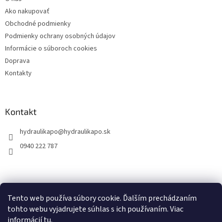
i
Ako nakupovať
e
Obchodné podmienky
Podmienky ochrany osobných údajov
Informácie o súboroch cookies
Doprava
Kontakty
Kontakt
hydraulikapo
@
hydraulikapo.sk
0940 222 787
Tento web používa súbory cookie. Ďalším prechádzaním
tohto webu vyjadrujete súhlas s ich používaním. Viac
informácií
tu
.