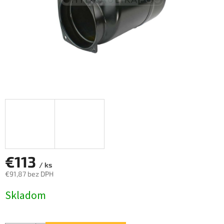
€113
/ ks
€91,87 bez DPH
Jednotková
Skladom
cena: