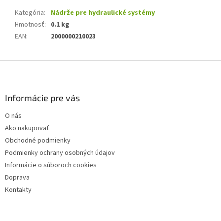
Kategória
:
Nádrže pre hydraulické systémy
Hmotnosť
:
0.1 kg
EAN
:
2000000210023
Z
á
p
ä
Informácie pre vás
t
O nás
i
Ako nakupovať
e
Obchodné podmienky
Podmienky ochrany osobných údajov
Informácie o súboroch cookies
Doprava
Kontakty