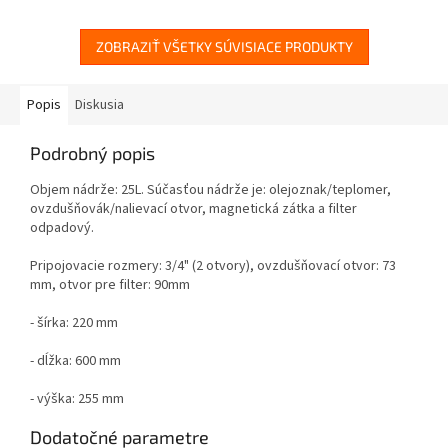
ZOBRAZIŤ VŠETKY SÚVISIACE PRODUKTY
Popis
Diskusia
Podrobný popis
Objem nádrže: 25L. Súčasťou nádrže je: olejoznak/teplomer,
ovzdušňovák/nalievací otvor, magnetická zátka a filter
odpadový.
Pripojovacie rozmery: 3/4" (2 otvory), ovzdušňovací otvor: 73
mm, otvor pre filter: 90mm
- šírka: 220 mm
- dĺžka: 600 mm
- výška: 255 mm
Dodatočné parametre