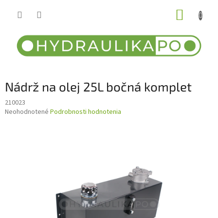
Prejsť
NÁKUP
na
obsah
KOŠÍK
Nádrž na olej 25L bočná komplet
210023
Priemerné
Neohodnotené
Podrobnosti hodnotenia
hodnotenie
produktu
je
0,0
z
5
hviezdičiek.