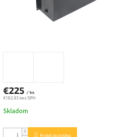
€225
/ ks
€182,93 bez DPH
Jednotková
Skladom
cena:
Pridať do košíka