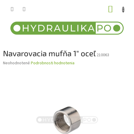
Prejsť
NÁKUP
na
obsah
KOŠÍK
Navarovacia mufňa 1" oceľ
210063
Priemerné
Neohodnotené
Podrobnosti hodnotenia
hodnotenie
produktu
je
0,0
z
5
hviezdičiek.