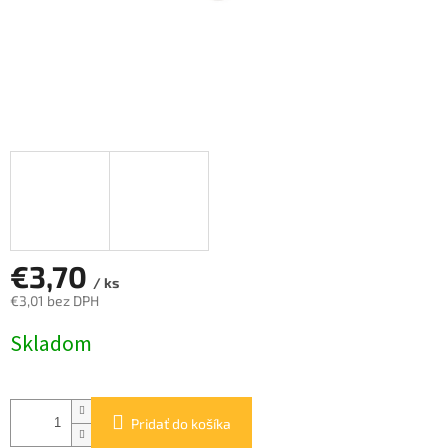
€3,70
/ ks
€3,01 bez DPH
Jednotková
Skladom
cena:
Pridať do košíka