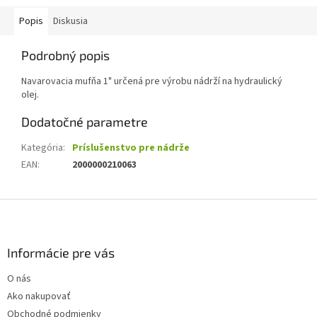
Popis
Diskusia
Podrobný popis
Navarovacia mufňa 1" určená pre výrobu nádrží na hydraulický
olej.
Dodatočné parametre
Kategória
:
Príslušenstvo pre nádrže
EAN
:
2000000210063
Z
á
p
ä
Informácie pre vás
t
O nás
i
Ako nakupovať
e
Obchodné podmienky