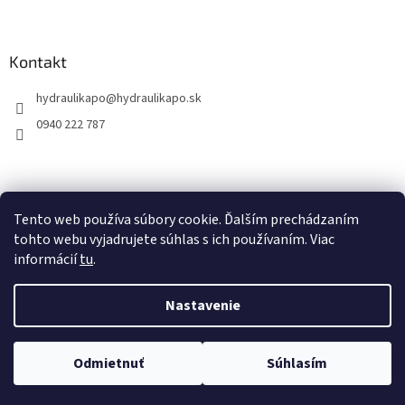
Kontakt
hydraulikapo
@
hydraulikapo.sk
0940 222 787
Tento web používa súbory cookie. Ďalším prechádzaním
tohto webu vyjadrujete súhlas s ich používaním. Viac
informácií
tu
.
Nastavenie
Vytvoril Shoptet
Odmietnuť
Súhlasím
Copyright 2026
HYDRAULIKA PO
. Všetky práva vyhradené.