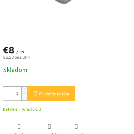
€8
/ ks
€6,50 bez DPH
Jednotková
Skladom
cena:
Pridať do košíka
Detailné informácie