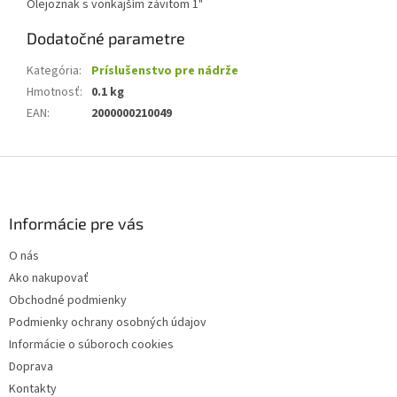
Olejoznak s vonkajším závitom 1"
Dodatočné parametre
Kategória
:
Príslušenstvo pre nádrže
Hmotnosť
:
0.1 kg
EAN
:
2000000210049
Z
á
p
ä
Informácie pre vás
t
O nás
i
Ako nakupovať
e
Obchodné podmienky
Podmienky ochrany osobných údajov
Informácie o súboroch cookies
Doprava
Kontakty