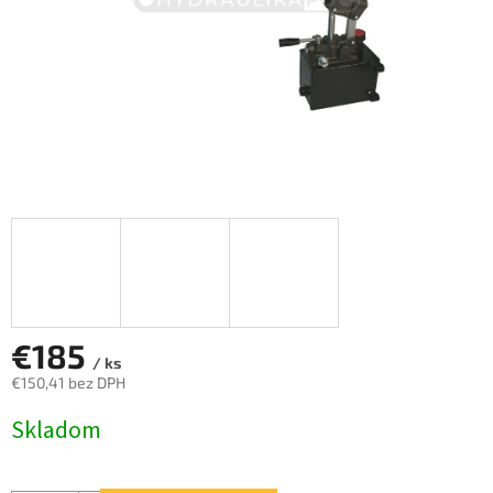
€185
/ ks
€150,41 bez DPH
Jednotková
Skladom
cena: