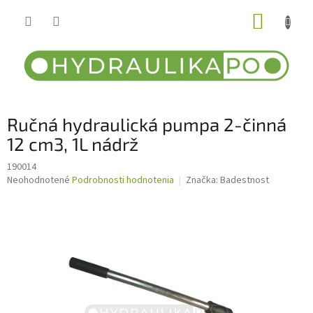
Prejsť
NÁKUP
na
obsah
KOŠÍK
Ručná hydraulická pumpa 2-činná
12 cm3, 1L nádrž
190014
Priemerné
Neohodnotené
Podrobnosti hodnotenia
Značka:
Badestnost
hodnotenie
produktu
je
0,0
z
5
hviezdičiek.