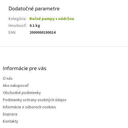
Dodatočné parametre
Kategória
:
Ručné pumpy s nádržou
Hmotnosť
:
0.1 kg
EAN
:
2000000190014
Z
á
p
ä
Informácie pre vás
t
O nás
i
Ako nakupovať
e
Obchodné podmienky
Podmienky ochrany osobných údajov
Informácie o súboroch cookies
Doprava
Kontakty