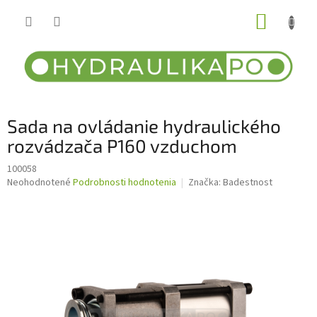
Prejsť
NÁKUP
na
obsah
KOŠÍK
Sada na ovládanie hydraulického
rozvádzača P160 vzduchom
100058
Priemerné
Neohodnotené
Podrobnosti hodnotenia
Značka:
Badestnost
hodnotenie
produktu
je
0,0
z
5
hviezdičiek.