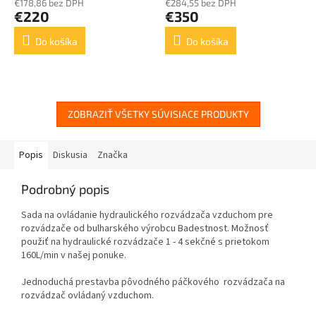
€178,86 bez DPH
€284,55 bez DPH
€220
€350
Do košíka
Do košíka
ZOBRAZIŤ VŠETKY SÚVISIACE PRODUKTY
Popis
Diskusia
Značka
Podrobný popis
Sada na ovládanie hydraulického rozvádzača vzduchom pre
rozvádzače
od bulharského výrobcu Badestnost
. Možnosť
použiť na hydraulické rozvádzače 1 - 4 sekčné s prietokom
160L/min v našej ponuke.
Jednoduchá prestavba pôvodného páčkového rozvádzača na
rozvádzač ovládaný vzduchom.