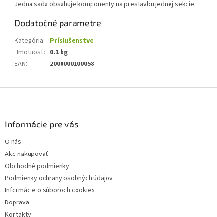
Jedna sada obsahuje komponenty na prestavbu jednej sekcie.
Dodatočné parametre
Kategória
:
Príslušenstvo
Hmotnosť
:
0.1 kg
EAN
:
2000000100058
Z
á
p
ä
Informácie pre vás
t
O nás
i
Ako nakupovať
e
Obchodné podmienky
Podmienky ochrany osobných údajov
Informácie o súboroch cookies
Doprava
Kontakty