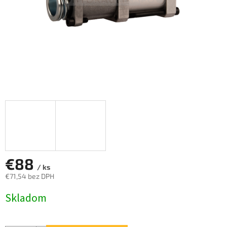
€88
/ ks
€71,54 bez DPH
Jednotková
Skladom
cena: