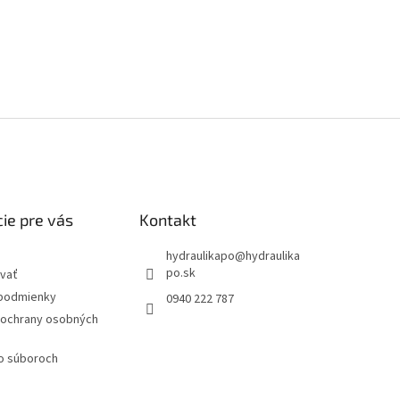
ie pre vás
Kontakt
hydraulikapo
@
hydraulika
po.sk
vať
podmienky
0940 222 787
ochrany osobných
 o súboroch