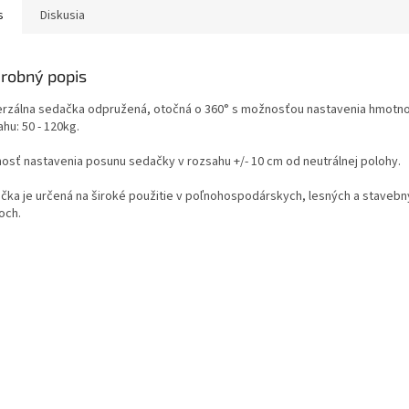
s
Diskusia
robný popis
erzálna sedačka odpružená, otočná o 360° s možnosťou nastavenia hmotno
hu: 50 - 120kg.
osť nastavenia posunu sedačky v rozsahu +/- 10 cm od neutrálnej polohy.
čka je určená na široké použitie v poľnohospodárskych, lesných a staveb
och.