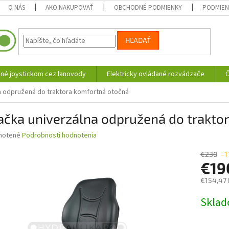
O NÁS
AKO NAKUPOVAŤ
OBCHODNÉ PODMIENKY
PODMIEN
HĽADAŤ
né joystickom cez lanovody
Elektricky ovládané rozvádzače
Č
a odpružená do traktora komfortná otočná
ačka univerzálna odpružená do trakto
né
notené
Podrobnosti hodnotenia
nie
u
€230
–1
€19
€154,47
Jednotk
Skla
iek.
cena: