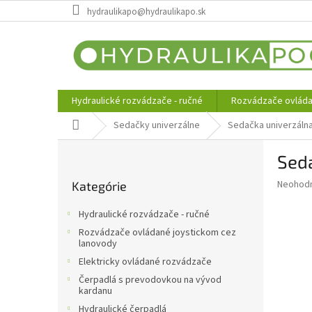
Prejsť
hydraulikapo@hydraulikapo.sk
na
obsah
Hydraulické rozvádzače - ručné
Rozvádzače ovláda
Domov
Sedačky univerzálne
Sedačka univerzáln
B
Sed
o
Preskočiť
č
Priemer
Neohod
Kategórie
kategórie
n
hodnote
ý
produkt
Hydraulické rozvádzače - ručné
p
je
Rozvádzače ovládané joystickom cez
0,0
a
lanovody
z
n
Elektricky ovládané rozvádzače
5
e
hviezdič
Čerpadlá s prevodovkou na vývod
l
kardanu
Hydraulické čerpadlá