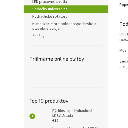
LED pracovné svetlá
Popi
Sedačky univerzálne
Hydraulické rotátory
Pod
Klimatizácie pre poľnohospodárske a
stavebné stroje
Univ
Značky
rozsa
Možn
Prijímame online platby
Seda
stroj
Top 10 produktov
Rýchlospojka hydraulická
M18x1,5 sada
€12