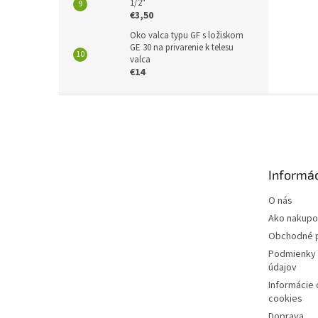
1/2"
€3,50
Oko valca typu GF s ložiskom
GE 30 na privarenie k telesu
valca
€14
Z
á
p
ä
t
Informác
i
e
O nás
Ako nakupo
Obchodné 
Podmienky 
údajov
Informácie
cookies
Doprava