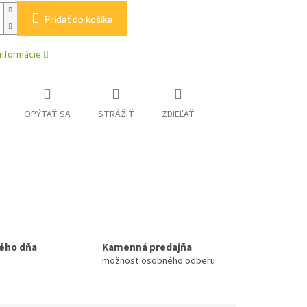
Pridať do košíka
informácie
OPÝTAŤ SA
STRÁŽIŤ
ZDIEĽAŤ
ého dňa
Kamenná predajňa
možnosť osobného odberu