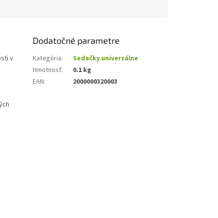
Dodatočné parametre
sti v
Kategória
:
Sedačky univerzálne
Hmotnosť
:
0.1 kg
EAN
:
2000000320003
ných