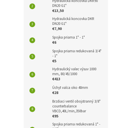
Hydraulická koncovka DKR90
DN20 G1"
€13,50
Hydraulická koncovka DKR
DN20 G1"
€7,90
Spojka priama 1" - 1"
€6
Spojka priama redukovaná 3/4"
- 1"
€5
Hydraulický valec výsuv 1000
mm, 80/45/1000
€413
Úchyt valca oko 40mm
€28
Brzdiaci ventil obojstranný 3/8"
counterbalance
VBCD,40L/min,350bar
€95
Spojka priama redukovaná 1" -