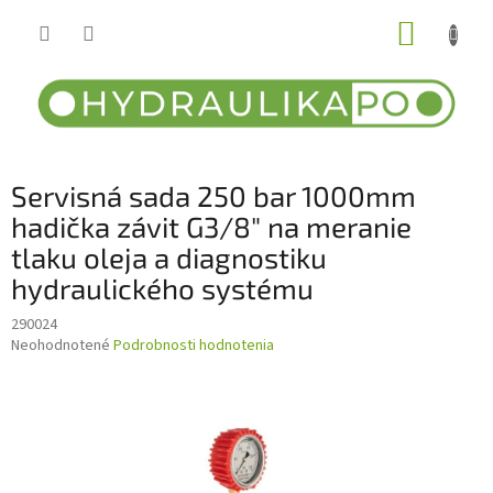
Prejsť
NÁKUP
na
obsah
KOŠÍK
Servisná sada 250 bar 1000mm
hadička závit G3/8" na meranie
tlaku oleja a diagnostiku
hydraulického systému
290024
Priemerné
Neohodnotené
Podrobnosti hodnotenia
hodnotenie
produktu
je
0,0
z
5
hviezdičiek.