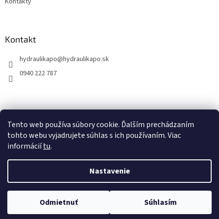
Kontakty
Kontakt
hydraulikapo
@
hydraulikapo.sk
0940 222 787
Tento web používa súbory cookie. Ďalším prechádzaním
tohto webu vyjadrujete súhlas s ich používaním. Viac
informácií
tu
.
Nastavenie
Vytvoril Shoptet
Odmietnuť
Súhlasím
Copyright 2026
HYDRAULIKA PO
. Všetky práva vyhradené.