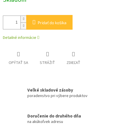
cena:
Pridať do košíka
Detailné informácie
OPÝTAŤ SA
STRÁŽIŤ
ZDIEĽAŤ
Veľké skladové zásoby
poradenstvo pri výbere produktov
Doručenie do druhého dňa
na akúkoľvek adresu