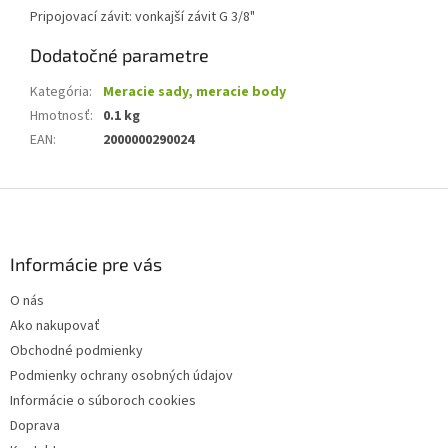
Pripojovací závit: vonkajší závit G 3/8"
Dodatočné parametre
Kategória
:
Meracie sady, meracie body
Hmotnosť
:
0.1 kg
EAN
:
2000000290024
Z
á
p
ä
Informácie pre vás
t
O nás
i
Ako nakupovať
e
Obchodné podmienky
Podmienky ochrany osobných údajov
Informácie o súboroch cookies
Doprava