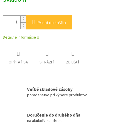
cena:
Pridať do košíka
Detailné informácie
OPÝTAŤ SA
STRÁŽIŤ
ZDIEĽAŤ
Veľké skladové zásoby
poradenstvo pri výbere produktov
Doručenie do druhého dňa
na akúkoľvek adresu