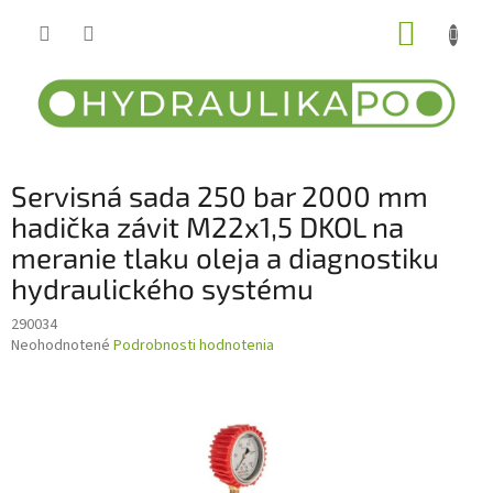
Prejsť
NÁKUP
na
obsah
KOŠÍK
Servisná sada 250 bar 2000 mm
hadička závit M22x1,5 DKOL na
meranie tlaku oleja a diagnostiku
hydraulického systému
290034
Priemerné
Neohodnotené
Podrobnosti hodnotenia
hodnotenie
produktu
je
0,0
z
5
hviezdičiek.