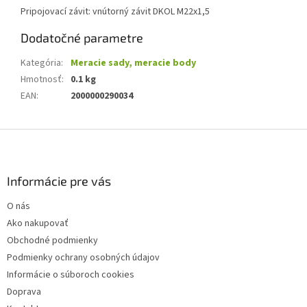
Pripojovací závit: vnútorný závit DKOL M22x1,5
Dodatočné parametre
Kategória
:
Meracie sady, meracie body
Hmotnosť
:
0.1 kg
EAN
:
2000000290034
Z
á
p
ä
Informácie pre vás
t
O nás
i
Ako nakupovať
e
Obchodné podmienky
Podmienky ochrany osobných údajov
Informácie o súboroch cookies
Doprava