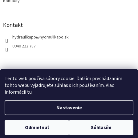
Kontakty
Kontakt
hydraulikapo
@
hydraulikapo.sk
0940 222 787
Tento web používa súbory cookie. Ďalším prechádzaním
tohto webu vyjadrujete súhlas s ich používaním. Viac
informácií
tu
.
Nastavenie
Vytvoril Shoptet
Odmietnuť
Súhlasím
Copyright 2026
HYDRAULIKA PO
. Všetky práva vyhradené.