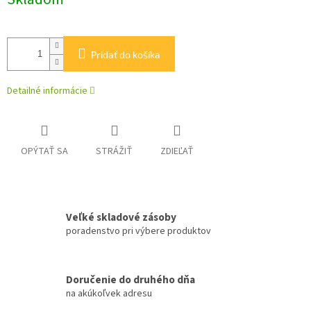
cena:
Pridať do košíka
Detailné informácie
OPÝTAŤ SA
STRÁŽIŤ
ZDIEĽAŤ
Veľké skladové zásoby
poradenstvo pri výbere produktov
Doručenie do druhého dňa
na akúkoľvek adresu