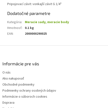
Pripojovací závit: vonkajší závit G 1/4"
Dodatočné parametre
Kategória
:
Meracie sady, meracie body
Hmotnosť
:
0.1 kg
EAN
:
2000000290025
Z
á
p
ä
Informácie pre vás
t
O nás
i
Ako nakupovať
e
Obchodné podmienky
Podmienky ochrany osobných údajov
Informácie o súboroch cookies
Doprava