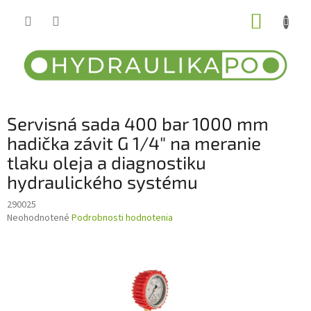
Prejsť
NÁKUP
na
obsah
KOŠÍK
Servisná sada 400 bar 1000 mm
hadička závit G 1/4" na meranie
tlaku oleja a diagnostiku
hydraulického systému
290025
Priemerné
Neohodnotené
Podrobnosti hodnotenia
hodnotenie
produktu
je
0,0
z
5
hviezdičiek.