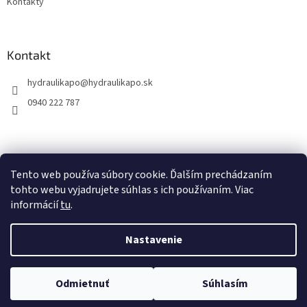
Kontakty
Kontakt
hydraulikapo
@
hydraulikapo.sk
0940 222 787
Tento web používa súbory cookie. Ďalším prechádzaním
tohto webu vyjadrujete súhlas s ich používaním. Viac
informácií
tu
.
Nastavenie
Vytvoril Shoptet
Odmietnuť
Súhlasím
Copyright 2026
HYDRAULIKA PO
. Všetky práva vyhradené.