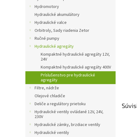
Hydromotory
Hydraulické akumulátory
Hydraulické valce
Orbitroly, Sady riadenia Zetor
Ručné pumpy
Hydraulické agregáty
Kompaktné hydraulické agregáty 12V,
24V
Kompaktné hydraulické agregáty 400V
Príslušenstvo pre hydraulické
agregáty
Filtre, nádrže
Olejové chladiče
Deliče a regulátory prietoku
Súvis
Hydraulické ventily ovládané 12V, 24V,
230V
Hydraulické zámky, brzdiace ventily
Hydraulické ventily