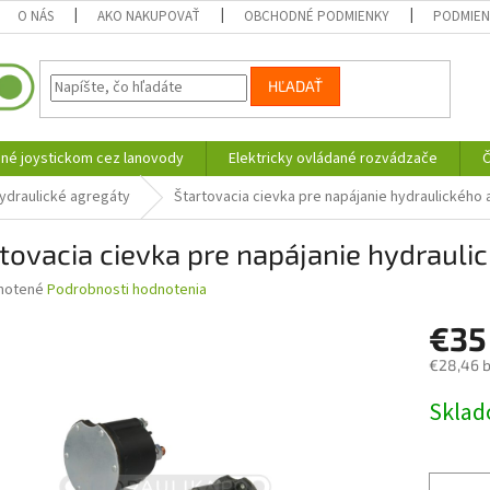
O NÁS
AKO NAKUPOVAŤ
OBCHODNÉ PODMIENKY
PODMIEN
HĽADAŤ
né joystickom cez lanovody
Elektricky ovládané rozvádzače
Č
hydraulické agregáty
Štartovacia cievka pre napájanie hydraulického
tovacia cievka pre napájanie hydraul
né
notené
Podrobnosti hodnotenia
nie
€3
u
€28,46 
Jednotk
Skla
cena:
iek.