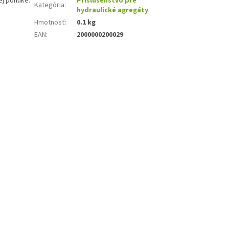
ej ponuke.
Príslušenstvo pre
Kategória
:
hydraulické agregáty
Hmotnosť
:
0.1 kg
EAN
:
2000000200029