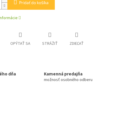
Pridať do košíka
informácie
OPÝTAŤ SA
STRÁŽIŤ
ZDIEĽAŤ
ého dňa
Kamenná predajňa
možnosť osobného odberu