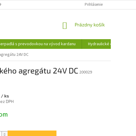
KY OCHRANY OSOBNÝCH ÚDAJOV
INFORMÁCIE O SÚBOROCH COOKIES
Prihlásenie
NÁKUPNÝ
Prázdny košík
KOŠÍK
erpadlá s prevodovkou na vývod kardanu
Hydraulické čerpadlá
 agregátu 24V DC
ického agregátu 24V DC
200029
5
/ ks
bez DPH
ová
dom