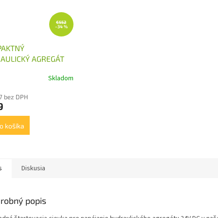
€552
–34 %
AKTNÝ
AULICKÝ AGREGÁT
 2KW,2,6CM3,NÁDRŽ
Skladom
7 bez DPH
9
o košíka
s
Diskusia
robný popis