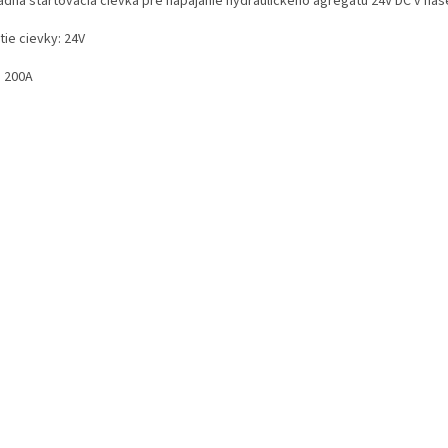
adná štartovacia cievka pre napájanie hydraulického agregátu 24V DC v naš
tie cievky: 24V
: 200A