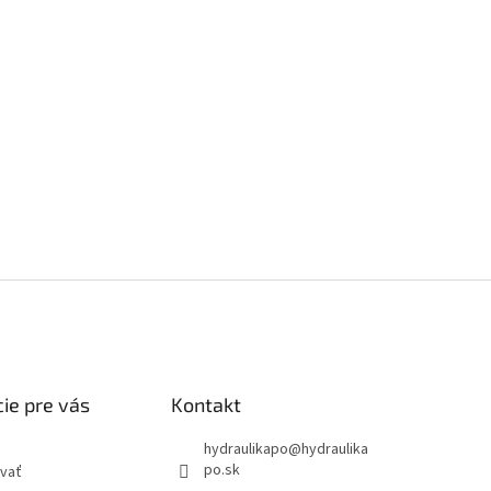
ie pre vás
Kontakt
hydraulikapo
@
hydraulika
po.sk
vať