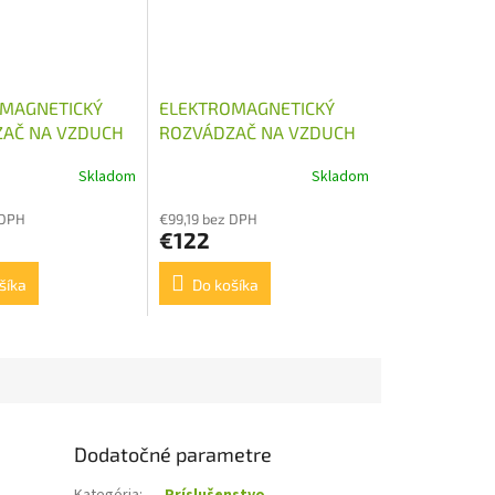
MAGNETICKÝ
ELEKTROMAGNETICKÝ
AČ NA VZDUCH
ROZVÁDZAČ NA VZDUCH
240V AC
Skladom
Skladom
 DPH
€99,19 bez DPH
€122
šíka
Do košíka
Dodatočné parametre
Kategória
:
Príslušenstvo