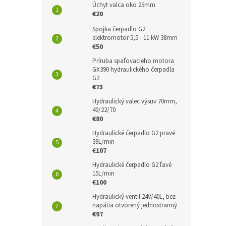
Úchyt valca oko 25mm
€20
Spojka čerpadlo G2
elektromotor 5,5 - 11 kW 38mm
€50
Príruba spaľovacieho motora
GX390 hydraulického čerpadla
G2
€73
Hydraulický valec výsuv 70mm,
40/22/70
€80
Hydraulické čerpadlo G2 pravé
39L/min
€107
Hydraulické čerpadlo G2 ľavé
15L/min
€100
Hydraulický ventil 24V/40L, bez
napätia otvorený jednostranný
€97