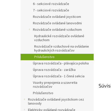
6 - sekciové rozvádzače
7 - sekciové rozvádzače
Rozvádzače ovládané joysticom
Rozvádzače ovládané lanovodmi
Rozvádzače ovládané vzduchom
Hydraulické rozvádzače ovládané
vzduchom
Rozvádzače vzduchové na ovládanie
hydraulických rozvádzačov
Príslušenstvo
Úprava rozvádzača - plávajúca poloha
Úprava rozvádzača - zarážka
Úprava rozvádzača - 1 činná sekcia
Vsuvky prepojenia a uzavretia
Súvis
rozvádzačov
Príslušenstvo
Rozvádzače ovládané joystickom cez
lanovody
Elektricky ovládané rozvádzače