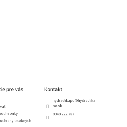
ie pre vás
Kontakt
hydraulikapo
@
hydraulika
po.sk
vať
podmienky
0940 222 787
ochrany osobných