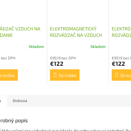
ÁDZAČ VZDUCH NA
ELEKTROMAGNETICKÝ
ELEKTRO
DANIE
ROZVÁDZAČ NA VZDUCH
ROZVÁDZ
AULICKÉHO
24V DC
12V DC
Skladom
Skladom
ÁDZAČA
 bez DPH
€99,19 bez DPH
€99,19 bez
€122
€122
o košíka
Do košíka
Do ko
s
Diskusia
robný popis
č hluku určený pre vzduchové rozvádzače. Na jednu sekciu sú potrebné 2ks