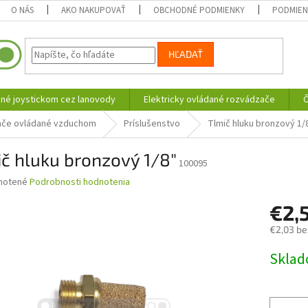
O NÁS
AKO NAKUPOVAŤ
OBCHODNÉ PODMIENKY
PODMIEN
HĽADAŤ
né joystickom cez lanovody
Elektricky ovládané rozvádzače
Č
če ovládané vzduchom
Príslušenstvo
Tlmič hluku bronzový 1/
č hluku bronzový 1/8"
100095
né
notené
Podrobnosti hodnotenia
nie
€2,
u
€2,03 be
Jednotk
Skla
cena:
iek.