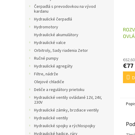
Čerpadlá s prevodovkou na vývod
kardanu
Hydraulické čerpadlá
Hydromotory
ROZV
Hydraulické akumulátory
OVLÁ
HYDR
Hydraulické valce
ROZV
Orbitroly, Sady riadenia Zetor
Ručné pumpy
€62,60
€77
Hydraulické agregáty
Filtre, nádrže
D
Olejové chladiče
Deliče a regulátory prietoku
Hydraulické ventily ovládané 12V, 24V,
230V
Popi
Hydraulické zámky, brzdiace ventily
Hydraulické ventily
Pod
Hydraulické spojky a rýchlospojky
Hydraulické hadice, rúry
Tlmi