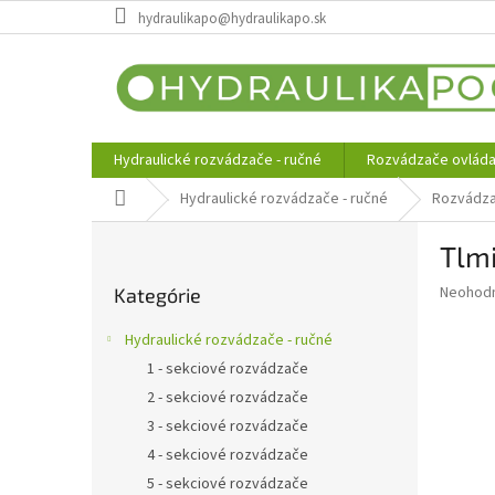
Prejsť
hydraulikapo@hydraulikapo.sk
na
obsah
Hydraulické rozvádzače - ručné
Rozvádzače ovláda
Domov
Hydraulické rozvádzače - ručné
Rozvádza
B
Tlmi
o
Preskočiť
č
Priemer
Neohod
Kategórie
kategórie
n
hodnote
ý
produkt
Hydraulické rozvádzače - ručné
p
je
1 - sekciové rozvádzače
0,0
a
z
2 - sekciové rozvádzače
n
5
e
3 - sekciové rozvádzače
hviezdič
l
4 - sekciové rozvádzače
5 - sekciové rozvádzače