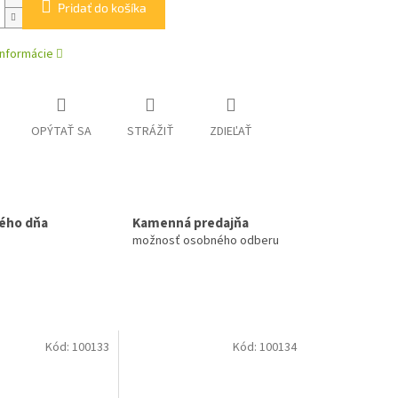
Pridať do košíka
informácie
OPÝTAŤ SA
STRÁŽIŤ
ZDIEĽAŤ
ého dňa
Kamenná predajňa
možnosť osobného odberu
Kód:
100133
Kód:
100134