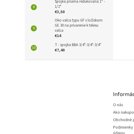
Spojka priama redukovaná 1" -
1/2"
€3,50
Oko valca typu GF s ložiskom
GE 30 na privarenie k telesu
valca
€14
T - spojka BBA 3/4"-3/4"-3/4"
€7,40
Z
á
p
ä
t
Informác
i
e
O nás
Ako nakupo
Obchodné 
Podmienky 
údajov