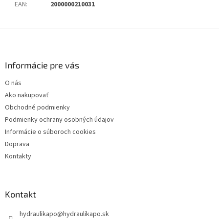
EAN
:
2000000210031
Z
á
p
ä
Informácie pre vás
t
O nás
i
Ako nakupovať
e
Obchodné podmienky
Podmienky ochrany osobných údajov
Informácie o súboroch cookies
Doprava
Kontakty
Kontakt
hydraulikapo
@
hydraulikapo.sk