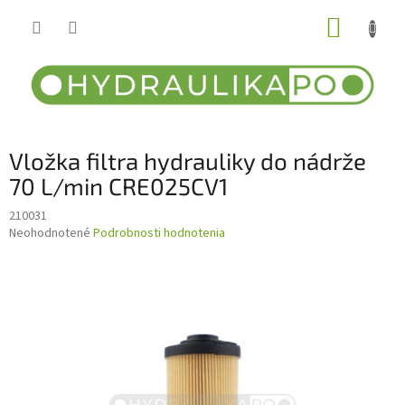
Prejsť
NÁKUP
na
obsah
KOŠÍK
Vložka filtra hydrauliky do nádrže
70 L/min CRE025CV1
210031
Priemerné
Neohodnotené
Podrobnosti hodnotenia
hodnotenie
produktu
je
0,0
z
5
hviezdičiek.