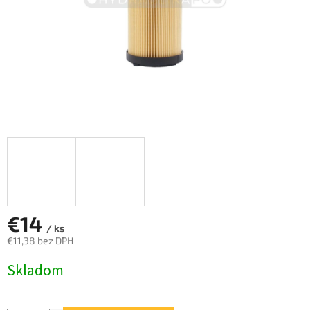
€14
/ ks
€11,38 bez DPH
Jednotková
Skladom
cena: