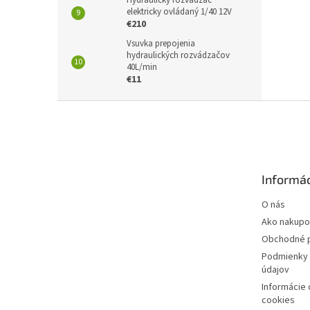
Hydraulický rozvádzač
elektricky ovládaný 1/40 12V
€210
Vsuvka prepojenia
hydraulických rozvádzačov
40L/min
€11
Z
á
p
ä
t
Informác
i
e
O nás
Ako nakupo
Obchodné 
Podmienky 
údajov
Informácie
cookies