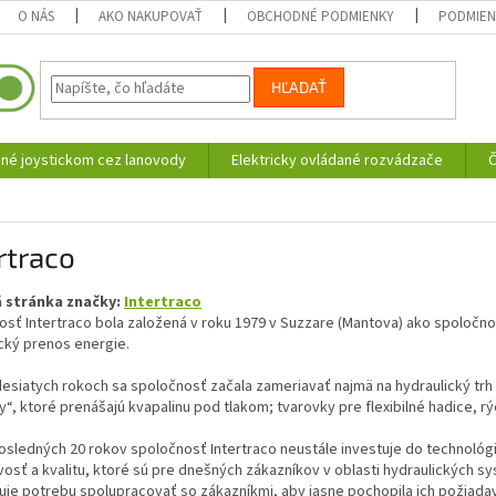
O NÁS
AKO NAKUPOVAŤ
OBCHODNÉ PODMIENKY
PODMIEN
HĽADAŤ
né joystickom cez lanovody
Elektricky ovládané rozvádzače
Č
rtraco
 stránka značky:
Intertraco
osť Intertraco bola založená v roku 1979 v Suzzare (Mantova) ako spoločn
cký prenos energie.
siatych rokoch sa spoločnosť začala zameriavať najmä na hydraulický trh
y“, ktoré prenášajú kvapalinu pod tlakom; tvarovky pre flexibilné hadice, r
sledných 20 rokov spoločnosť Intertraco neustále investuje do technológi
vosť a kvalitu, ktoré sú pre dnešných zákazníkov v oblasti hydraulických 
e potrebu spolupracovať so zákazníkmi, aby jasne pochopila ich požiadavky