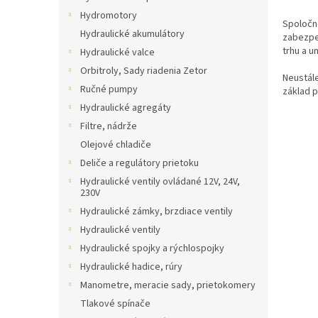
Hydromotory
Spoločno
Hydraulické akumulátory
zabezpe
trhu a u
Hydraulické valce
Orbitroly, Sady riadenia Zetor
Neustál
Ručné pumpy
základ p
Hydraulické agregáty
Filtre, nádrže
Olejové chladiče
Deliče a regulátory prietoku
Hydraulické ventily ovládané 12V, 24V,
230V
Hydraulické zámky, brzdiace ventily
Hydraulické ventily
Hydraulické spojky a rýchlospojky
Hydraulické hadice, rúry
Manometre, meracie sady, prietokomery
Tlakové spínače