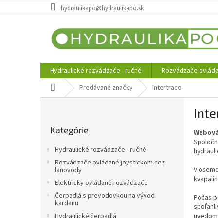
Prejsť
hydraulikapo@hydraulikapo.sk
na
obsah
Hydraulické rozvádzače - ručné
Rozvádzače ovláda
Domov
Predávané značky
Intertraco
B
Inte
o
Preskočiť
č
Kategórie
kategórie
Webová
n
Spoločn
ý
Hydraulické rozvádzače - ručné
hydrauli
p
Rozvádzače ovládané joystickom cez
a
V osemde
lanovody
n
kvapalin
Elektricky ovládané rozvádzače
e
Čerpadlá s prevodovkou na vývod
Počas po
l
kardanu
spoľahli
uvedomuj
Hydraulické čerpadlá