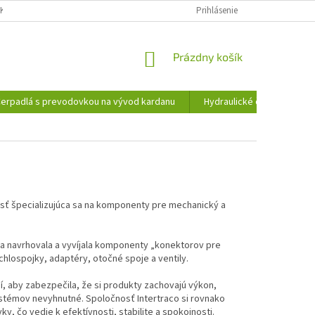
KY OCHRANY OSOBNÝCH ÚDAJOV
INFORMÁCIE O SÚBOROCH COOKIES
Prihlásenie
NÁKUPNÝ
Prázdny košík
KOŠÍK
erpadlá s prevodovkou na vývod kardanu
Hydraulické čerpadlá
osť špecializujúca sa na komponenty pre mechanický a
 a navrhovala a vyvíjala komponenty „konektorov pre
ýchlospojky, adaptéry, otočné spoje a ventily.
í, aby zabezpečila, že si produkty zachovajú výkon,
systémov nevyhnutné. Spoločnosť Intertraco si rovnako
, čo vedie k efektívnosti, stabilite a spokojnosti.