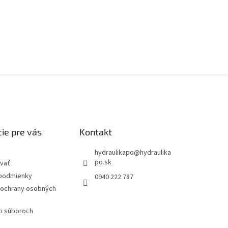
ie pre vás
Kontakt
hydraulikapo
@
hydraulika
po.sk
vať
podmienky
0940 222 787
ochrany osobných
 o súboroch