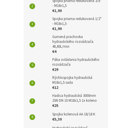
Spojka priama redukovaná 3/8"
- M18x1,5
€1,90
Spojka priama redukovaná 1/2"
- M18x1,5
€1,90
Gumená prachovka
hydraulického rozvádzača
40,80L/min
€4
Páka ovládania hydraulického
rozvádzača
€29
Rýchlospojka hydraulická
M18x1,5 sada
€12
Hadica hydraulická 3000mm
2SN DN 10 M18x1,5 1x koleno
€25
Spojka kolenová AA 18/18 K
€5,30