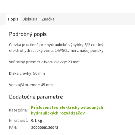
Popis
Diskusia
Značka
Podrobný popis
Cievka je určená pre hydraulické výhybky 6/2 cestný
elektrohydraulický ventil 24V/50L/min z našej ponuky.
Vnútorný priemer otvoru cievky: 23 mm
Dĺžka cievky: 50 mm
Vonkajší priemer: 45 mm
Dodatočné parametre
Príslušenstvo elektricky ovládaných
Kategória
:
hydraulických rozvádzačov
Hmotnosť
:
0.1 kg
EAN
:
2000000120043