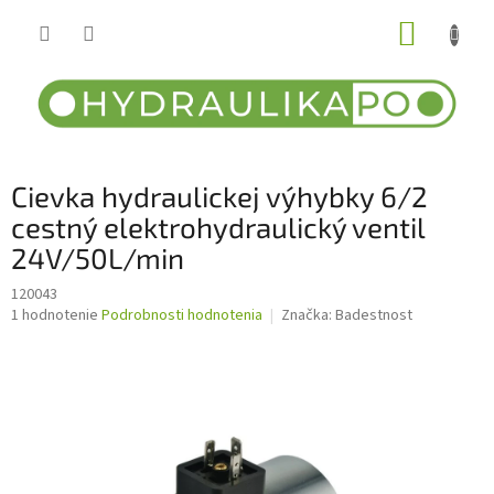
Prejsť
NÁKUP
na
obsah
KOŠÍK
Cievka hydraulickej výhybky 6/2
cestný elektrohydraulický ventil
24V/50L/min
120043
Priemerné
1 hodnotenie
Podrobnosti hodnotenia
Značka:
Badestnost
hodnotenie
produktu
je
5,0
z
5
hviezdičiek.