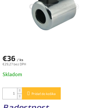
€36
/ ks
€29,27 bez DPH
Jednotková
Skladom
cena:
Pridať do košíka