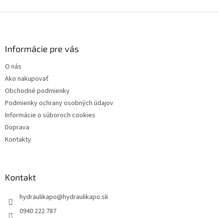
Z
á
p
ä
Informácie pre vás
t
O nás
i
Ako nakupovať
e
Obchodné podmienky
Podmienky ochrany osobných údajov
Informácie o súboroch cookies
Doprava
Kontakty
Kontakt
hydraulikapo
@
hydraulikapo.sk
0940 222 787