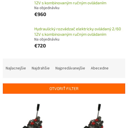
12V s kombinovaným ručným ovládaním
Na objednávku
€960
Hydraulický rozvádzač elektricky ovládaný 2/60
12V s kombinovaným ručným ovládaním
Na objednávku
€720
R
a
Najlacnejšie
Najdrahšie
Najpredávanejšie
Abecedne
d
e
n
OTVORIŤ FILTER
i
e
V
p
ý
r
p
o
i
d
s