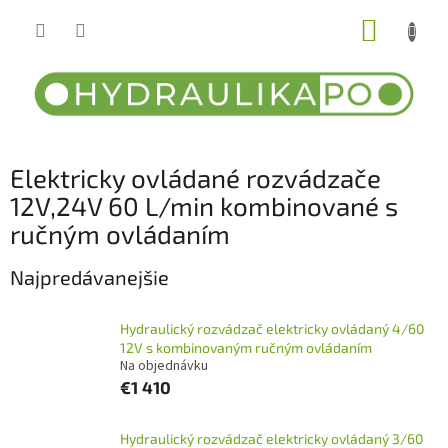
Prejsť
NÁKUP
na
obsah
KOŠÍK
Elektricky ovládané rozvádzače
12V,24V 60 L/min kombinované s
ručným ovládaním
Najpredávanejšie
Hydraulický rozvádzač elektricky ovládaný 4/60
12V s kombinovaným ručným ovládaním
Na objednávku
€1 410
Hydraulický rozvádzač elektricky ovládaný 3/60