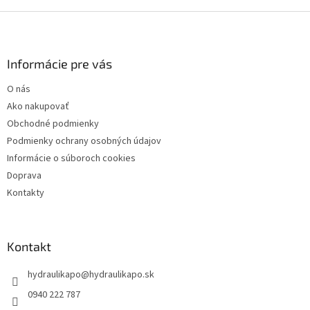
p
Z
i
á
s
p
u
ä
Informácie pre vás
t
O nás
i
Ako nakupovať
e
Obchodné podmienky
Podmienky ochrany osobných údajov
Informácie o súboroch cookies
Doprava
Kontakty
Kontakt
hydraulikapo
@
hydraulikapo.sk
0940 222 787