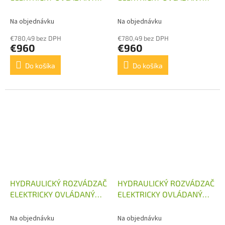
3/60 12V S
3/60 24V S
KOMBINOVANÝM RUČNÝM
KOMBINOVANÝM RUČNÝM
Na objednávku
Na objednávku
OVLÁDANÍM
OVLÁDANÍM
€780,49 bez DPH
€780,49 bez DPH
€960
€960
Do košíka
Do košíka
HYDRAULICKÝ ROZVÁDZAČ
HYDRAULICKÝ ROZVÁDZAČ
ELEKTRICKY OVLÁDANÝ
ELEKTRICKY OVLÁDANÝ
4/60 12V S
4/60 24V S
KOMBINOVANÝM RUČNÝM
KOMBINOVANÝM RUČNÝM
Na objednávku
Na objednávku