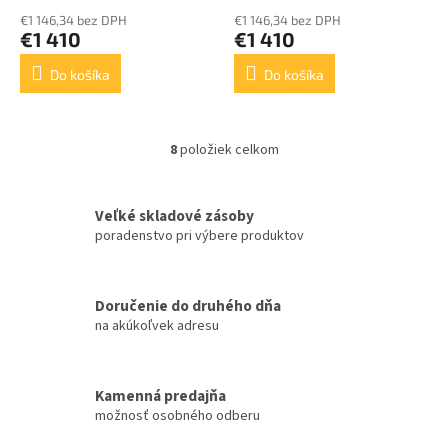
OVLÁDANÍM
OVLÁDANÍM
€1 146,34 bez DPH
€1 146,34 bez DPH
€1 410
€1 410
Do košíka
Do košíka
8
položiek celkom
O
v
l
á
Veľké skladové zásoby
d
poradenstvo pri výbere produktov
a
c
i
Doručenie do druhého dňa
e
na akúkoľvek adresu
p
r
v
k
Kamenná predajňa
y
možnosť osobného odberu
v
ý