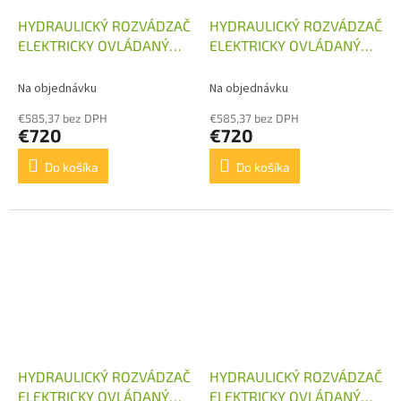
HYDRAULICKÝ ROZVÁDZAČ
HYDRAULICKÝ ROZVÁDZAČ
ELEKTRICKY OVLÁDANÝ
ELEKTRICKY OVLÁDANÝ
2/60 12V S
2/60 24V S
KOMBINOVANÝM RUČNÝM
KOMBINOVANÝM RUČNÝM
Na objednávku
Na objednávku
OVLÁDANÍM
OVLÁDANÍM
€585,37 bez DPH
€585,37 bez DPH
€720
€720
Do košíka
Do košíka
HYDRAULICKÝ ROZVÁDZAČ
HYDRAULICKÝ ROZVÁDZAČ
ELEKTRICKY OVLÁDANÝ
ELEKTRICKY OVLÁDANÝ