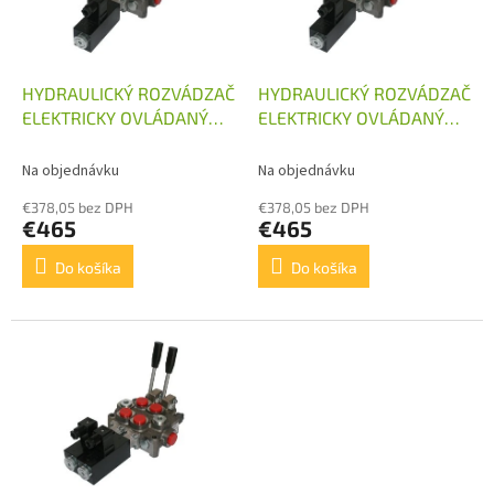
u
p
k
r
t
o
o
d
HYDRAULICKÝ ROZVÁDZAČ
HYDRAULICKÝ ROZVÁDZAČ
v
u
ELEKTRICKY OVLÁDANÝ
ELEKTRICKY OVLÁDANÝ
k
1/60 12V S
1/60 24V S
t
KOMBINOVANÝM RUČNÝM
KOMBINOVANÝM RUČNÝM
Na objednávku
Na objednávku
o
OVLÁDANÍM
OVLÁDANÍM
€378,05 bez DPH
€378,05 bez DPH
v
€465
€465
Do košíka
Do košíka