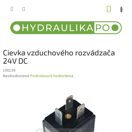
Prejsť
NÁKUP
na
obsah
KOŠÍK
Cievka vzduchového rozvádzača
24V DC
100136
Priemerné
Neohodnotené
Podrobnosti hodnotenia
hodnotenie
produktu
je
0,0
z
5
hviezdičiek.