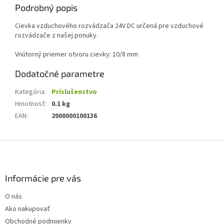
Podrobný popis
Cievka vzduchového rozvádzača 24V DC určená pre vzduchové
rozvádzače z našej ponuky.
Vnútorný priemer otvoru cievky: 10/8 mm
Dodatočné parametre
Kategória
:
Príslušenstvo
Hmotnosť
:
0.1 kg
EAN
:
2000000100136
Z
á
p
ä
Informácie pre vás
t
O nás
i
Ako nakupovať
e
Obchodné podmienky