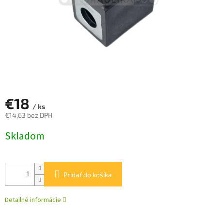
€18
/ ks
€14,63 bez DPH
Jednotková
Skladom
cena:
Pridať do košíka
Detailné informácie