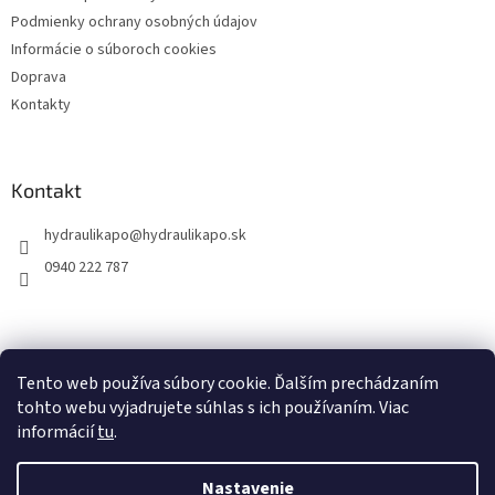
Podmienky ochrany osobných údajov
Informácie o súboroch cookies
Doprava
Kontakty
Kontakt
hydraulikapo
@
hydraulikapo.sk
0940 222 787
Tento web používa súbory cookie. Ďalším prechádzaním
tohto webu vyjadrujete súhlas s ich používaním. Viac
informácií
tu
.
Nastavenie
Vytvoril Shoptet