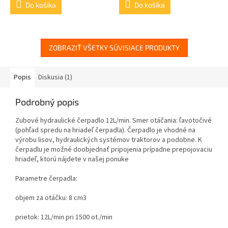
Do košíka
Do košíka
ZOBRAZIŤ VŠETKY SÚVISIACE PRODUKTY
Popis
Diskusia (1)
Podrobný popis
Zubové hydraulické čerpadlo 12L/min. Smer otáčania: ľavotočivé
(
pohľad spredu na hriadeľ čerpadla
). Čerpadlo je vhodné na
výrobu lisov, hydraulických systémov traktorov a podobne. K
čerpadlu je možné doobjednať pripojenia prípadne prepojovaciu
hriadeľ, ktorú nájdete v našej ponuke
Parametre čerpadla:
objem za otáčku: 8 cm3
prietok: 12L/min pri 1500 ot./min