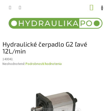
Prejsť
NÁKUP
na
obsah
KOŠÍK
Hydraulické čerpadlo G2 ľavé
12L/min
140041
Priemerné
Neohodnotené
Podrobnosti hodnotenia
hodnotenie
produktu
je
0,0
z
5
hviezdičiek.