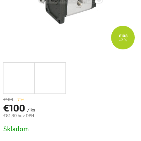
€108
–7 %
€108
–7 %
€100
/ ks
€81,30 bez DPH
Jednotková
Skladom
cena: