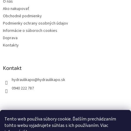
O nás
i
Ako nakupovať
e
Obchodné podmienky
Podmienky ochrany osobných údajov
Informácie o súboroch cookies
Doprava
Kontakty
Kontakt
hydraulikapo
@
hydraulikapo.sk
0940 222 787
Tento web používa súbory cookie. Ďalším prechádzaním
tohto webu vyjadrujete súhlas s ich používaním. Viac