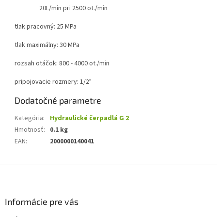
20L/min pri 2500 ot./min
tlak pracovný: 25 MPa
tlak maximálny: 30 MPa
rozsah otáčok: 800 - 4000 ot./min
pripojovacie rozmery: 1/2"
Dodatočné parametre
Kategória
:
Hydraulické čerpadlá G 2
Hmotnosť
:
0.1 kg
EAN
:
2000000140041
Z
á
p
ä
Informácie pre vás
t