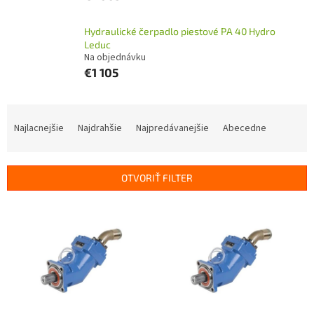
Hydraulické čerpadlo piestové PA 40 Hydro
Leduc
Na objednávku
€1 105
R
a
Najlacnejšie
Najdrahšie
Najpredávanejšie
Abecedne
d
e
n
OTVORIŤ FILTER
i
e
V
p
ý
r
p
o
i
d
s
u
p
k
r
t