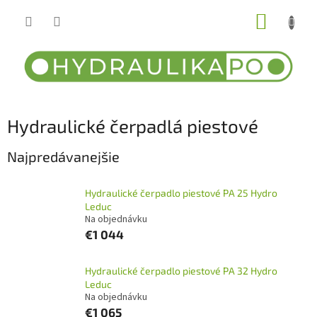
Prejsť
NÁKUP
na
obsah
KOŠÍK
Hydraulické čerpadlá piestové
Najpredávanejšie
Hydraulické čerpadlo piestové PA 25 Hydro
Leduc
Na objednávku
€1 044
Hydraulické čerpadlo piestové PA 32 Hydro
Leduc
Na objednávku
€1 065