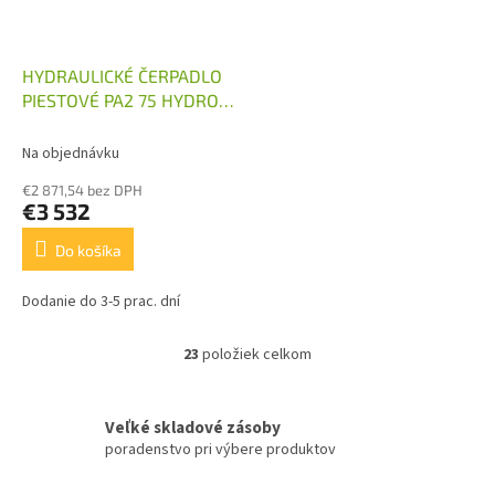
HYDRAULICKÉ ČERPADLO
PIESTOVÉ PA2 75 HYDRO
LEDUC
Na objednávku
€2 871,54 bez DPH
€3 532
Do košíka
Dodanie do 3-5 prac. dní
23
položiek celkom
O
v
l
á
Veľké skladové zásoby
d
poradenstvo pri výbere produktov
a
c