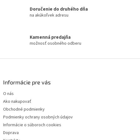
i
Doručenie do druhého dňa
e
na akúkoľvek adresu
p
r
v
k
Kamenná predajňa
y
možnosť osobného odberu
v
ý
p
Z
i
á
s
p
u
ä
Informácie pre vás
t
O nás
i
Ako nakupovať
e
Obchodné podmienky
Podmienky ochrany osobných údajov
Informácie o súboroch cookies
Doprava