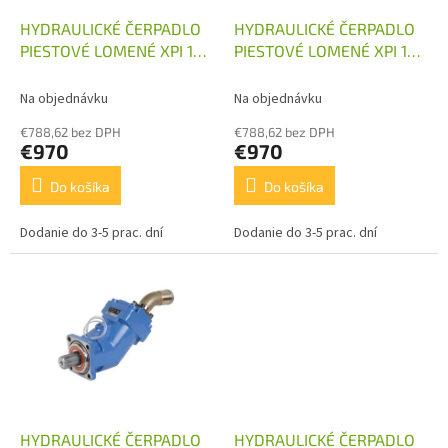
o
o
d
HYDRAULICKÉ ČERPADLO
HYDRAULICKÉ ČERPADLO
v
u
PIESTOVÉ LOMENÉ XPI 12
PIESTOVÉ LOMENÉ XPI 18
k
HYDRO LEDUC
HYDRO LEDUC
t
Na objednávku
Na objednávku
o
€788,62 bez DPH
€788,62 bez DPH
v
€970
€970
Do košíka
Do košíka
Dodanie do 3-5 prac. dní
Dodanie do 3-5 prac. dní
HYDRAULICKÉ ČERPADLO
HYDRAULICKÉ ČERPADLO