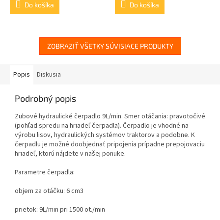
Do košíka
Do košíka
ZOBRAZIŤ VŠETKY SÚVISIACE PRODUKTY
Popis
Diskusia
Podrobný popis
Zubové hydraulické čerpadlo 9L/min. Smer otáčania: pravotočivé
(
pohľad spredu na hriadeľ čerpadla
). Čerpadlo je vhodné na
výrobu lisov, hydraulických systémov traktorov a podobne. K
čerpadlu je možné doobjednať pripojenia prípadne prepojovaciu
hriadeľ, ktorú nájdete v našej ponuke.
Parametre čerpadla:
objem za otáčku: 6 cm3
prietok: 9L/min pri 1500 ot./min