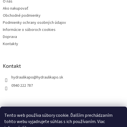
O nás
i
Ako nakupovať
e
Obchodné podmienky
Podmienky ochrany osobných údajov
Informácie o súboroch cookies
Doprava
Kontakty
Kontakt
hydraulikapo
@
hydraulikapo.sk
0940 222 787
Tento web používa súbory cookie. Ďalším prechádzaním
tohto webu vyjadrujete súhlas s ich používaním. Viac