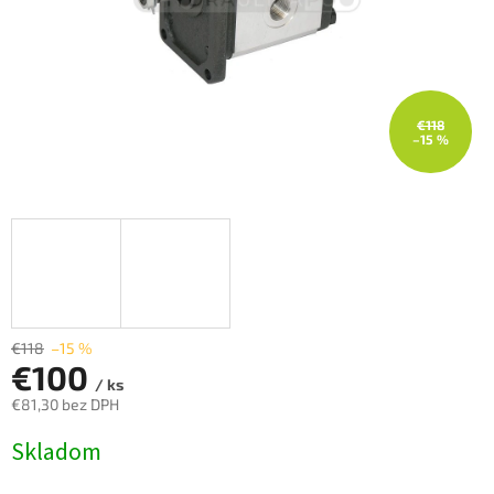
€118
–15 %
€118
–15 %
€100
/ ks
€81,30 bez DPH
Jednotková
Skladom
cena: