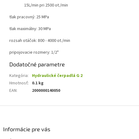
15L/min pri 2500 ot./min
tlak pracovný: 25 MPa
tlak maximálny: 30 MPa
rozsah otáčok: 800 - 4000 ot./min
pripojovacie rozmery: 1/2"
Dodatočné parametre
Kategória
:
Hydraulické čerpadlá G 2
Hmotnosť
:
0.1 kg
EAN
:
2000000140050
Z
á
p
ä
Informácie pre vás
t