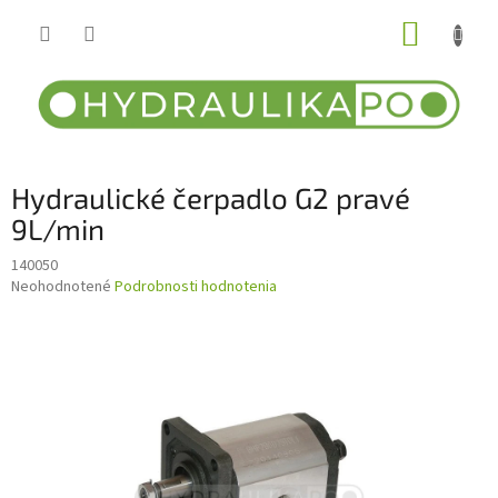
Prejsť
NÁKUP
na
obsah
KOŠÍK
Hydraulické čerpadlo G2 pravé
9L/min
140050
Priemerné
Neohodnotené
Podrobnosti hodnotenia
hodnotenie
produktu
je
0,0
z
5
hviezdičiek.