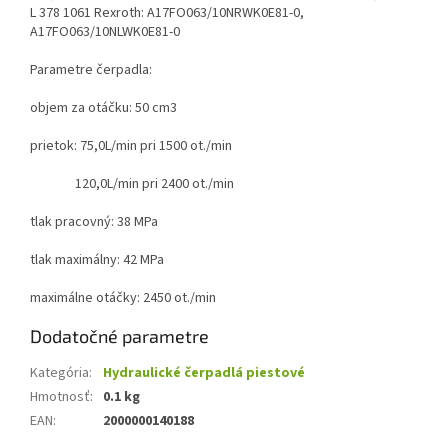
L 378 1061 Rexroth: A17FO063/10NRWK0E81-0,
A17FO063/10NLWK0E81-0
Parametre čerpadla:
objem za otáčku: 50 cm3
prietok: 75,0L/min pri 1500 ot./min
120,0L/min pri 2400 ot./min
tlak pracovný: 38 MPa
tlak maximálny: 42 MPa
maximálne otáčky: 2450 ot./min
Dodatočné parametre
Kategória
:
Hydraulické čerpadlá piestové
Hmotnosť
:
0.1 kg
EAN
:
2000000140188