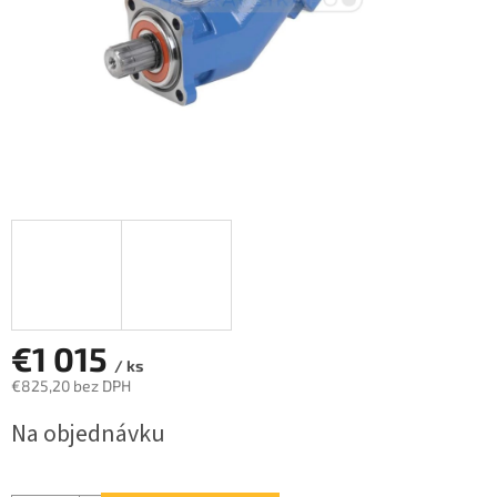
€1 015
/ ks
€825,20 bez DPH
Jednotková
Na objednávku
cena: