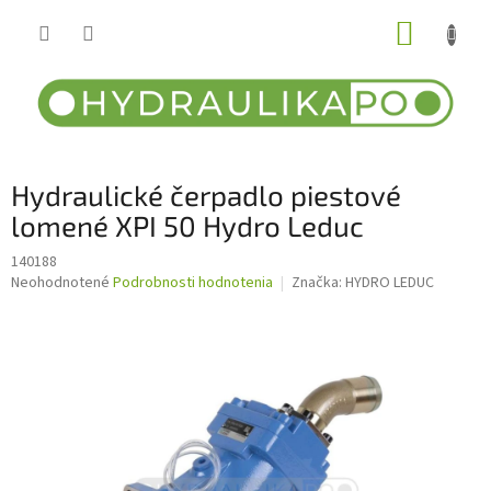
Prejsť
NÁKUP
na
obsah
KOŠÍK
Hydraulické čerpadlo piestové
lomené XPI 50 Hydro Leduc
140188
Priemerné
Neohodnotené
Podrobnosti hodnotenia
Značka:
HYDRO LEDUC
hodnotenie
produktu
je
0,0
z
5
hviezdičiek.