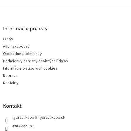
Z
á
p
ä
Informácie pre vás
t
O nás
i
Ako nakupovať
e
Obchodné podmienky
Podmienky ochrany osobných údajov
Informácie o súboroch cookies
Doprava
Kontakty
Kontakt
hydraulikapo
@
hydraulikapo.sk
0940 222 787