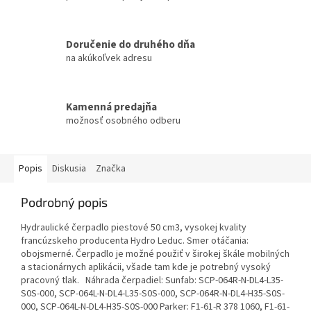
Doručenie do druhého dňa
na akúkoľvek adresu
Kamenná predajňa
možnosť osobného odberu
Popis
Diskusia
Značka
Podrobný popis
Hydraulické čerpadlo piestové 50 cm3, vysokej kvality
francúzskeho producenta Hydro Leduc. Smer otáčania:
obojsmerné. Čerpadlo je možné použiť v širokej škále mobilných
a stacionárnych aplikácii, všade tam kde je potrebný vysoký
pracovný tlak. Náhrada čerpadiel: Sunfab: SCP-064R-N-DL4-L35-
S0S-000, SCP-064L-N-DL4-L35-S0S-000, SCP-064R-N-DL4-H35-S0S-
000, SCP-064L-N-DL4-H35-S0S-000 Parker: F1-61-R 378 1060, F1-61-