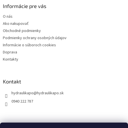
ä
Informácie pre vás
t
O nás
i
Ako nakupovať
e
Obchodné podmienky
Podmienky ochrany osobných údajov
Informácie o súboroch cookies
Doprava
Kontakty
Kontakt
hydraulikapo
@
hydraulikapo.sk
0940 222 787