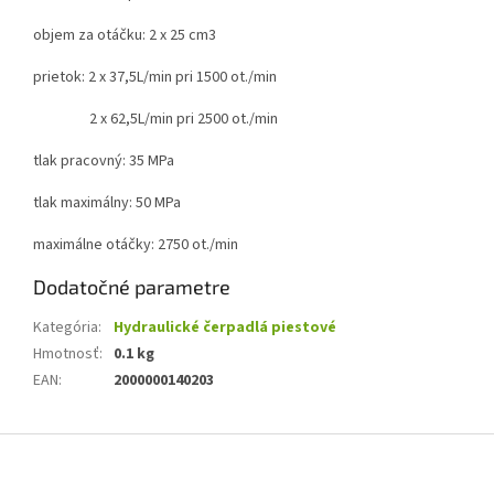
objem za otáčku: 2 x 25 cm3
prietok: 2 x 37,5L/min pri 1500 ot./min
2 x 62,5L/min pri 2500 ot./min
tlak pracovný: 35 MPa
tlak maximálny: 50 MPa
maximálne otáčky: 2750 ot./min
Dodatočné parametre
Kategória
:
Hydraulické čerpadlá piestové
Hmotnosť
:
0.1 kg
EAN
:
2000000140203
Z
á
p