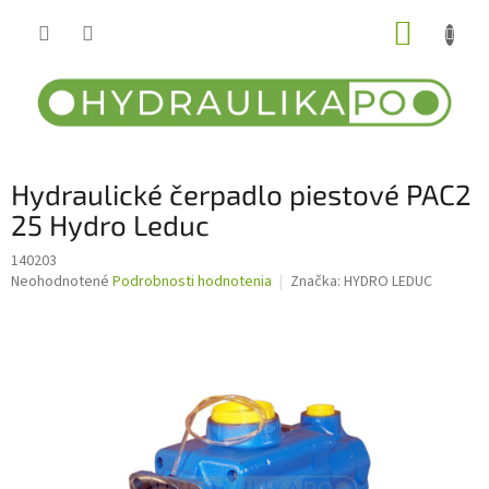
Prejsť
NÁKUP
na
obsah
KOŠÍK
Hydraulické čerpadlo piestové PAC2
25 Hydro Leduc
140203
Priemerné
Neohodnotené
Podrobnosti hodnotenia
Značka:
HYDRO LEDUC
hodnotenie
produktu
je
0,0
z
5
hviezdičiek.