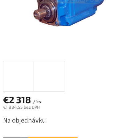
€2 318
/ ks
€1 884,55 bez DPH
Jednotková
Na objednávku
cena: