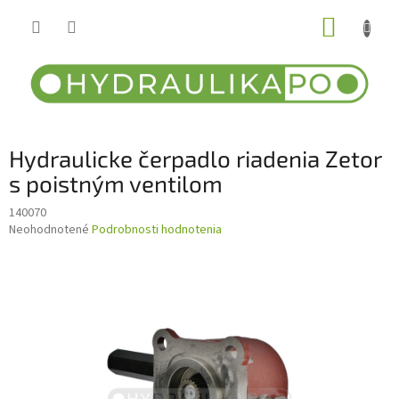
Prejsť
NÁKUP
na
obsah
KOŠÍK
Hydraulicke čerpadlo riadenia Zetor
s poistným ventilom
140070
Priemerné
Neohodnotené
Podrobnosti hodnotenia
hodnotenie
produktu
je
0,0
z
5
hviezdičiek.