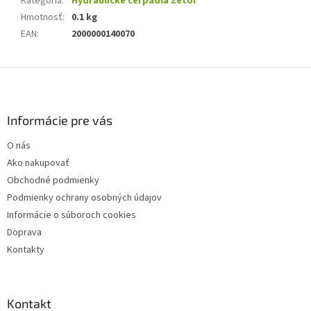
Kategória
:
Hydraulické čerpadlá Zetor
Hmotnosť
:
0.1 kg
EAN
:
2000000140070
Z
á
p
ä
Informácie pre vás
t
O nás
i
Ako nakupovať
e
Obchodné podmienky
Podmienky ochrany osobných údajov
Informácie o súboroch cookies
Doprava
Kontakty
Kontakt