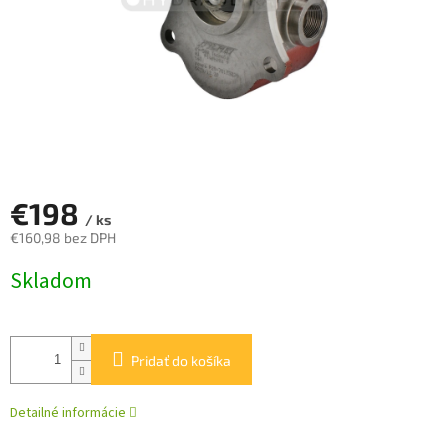
€198
/ ks
€160,98 bez DPH
Jednotková
Skladom
cena:
Pridať do košíka
Detailné informácie