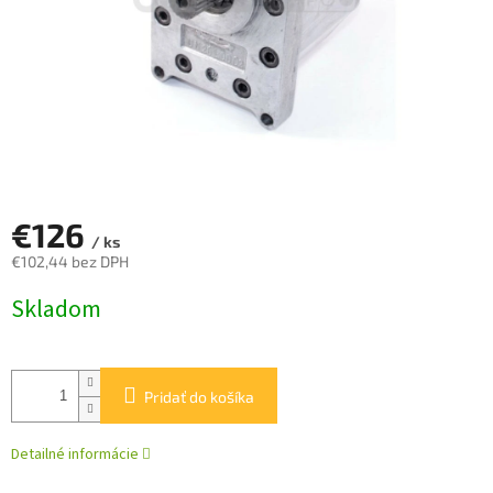
€126
/ ks
€102,44 bez DPH
Jednotková
Skladom
cena:
Pridať do košíka
Detailné informácie