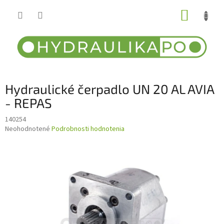
Prejsť
NÁKUP
na
obsah
KOŠÍK
Hydraulické čerpadlo UN 20 AL AVIA
- REPAS
140254
Priemerné
Neohodnotené
Podrobnosti hodnotenia
hodnotenie
produktu
je
0,0
z
5
hviezdičiek.