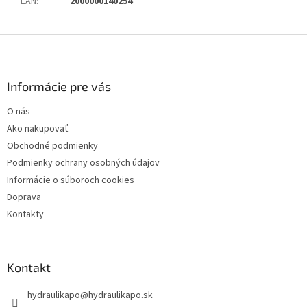
EAN
:
2000000140254
Z
á
p
ä
Informácie pre vás
t
O nás
i
Ako nakupovať
e
Obchodné podmienky
Podmienky ochrany osobných údajov
Informácie o súboroch cookies
Doprava
Kontakty
Kontakt
hydraulikapo
@
hydraulikapo.sk