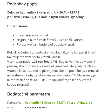
Podrobný popis
Zubové hydraulické čerpadlo UN 20 AL - REPAS
použitie: Avia 30,31 a ďalšie hydraulické systémy
Upozornenie:
Ide o repasovaný diel
Najprv je nutné zaslať starý kus na našu adresu
Po oprave Vám bude diel odoslaný späť.
Pokiaľ potrebujete tento diel rýchlo, môžeme ho zaslať hneď.
Naúčtujeme Vám preto vratnú kauciu.
V tomto prípade
126
eur bez DPH
. Kaucia Vám bude vrátená
potom, ako obdržíme a skontrolujeme Váš starý kus. Súhlas s
vratnou kauciou uveďte pri objednávke do poznámky.
Formulár
na vrátenie zálohy za starý kus na stiahnutie
TU
Staré kusy je
nutné zaslať späť do 30 dní. Po uplynutí tejto lehoty vratná
kaucia prepadá.
Dodatočné parametre
Kategória
:
Hydraulické čerpadlá LKT, Tatra, Avia, Liaz