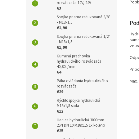
Popi
rozvádzača 12V, 24V
€3
Spojka priama redukovaná 3/8"
Pod
- M18x1,5
€1,90
Hydr
Spojka priama redukovaná 1/2"
samo
- M18x1,5
vetv
€1,90
Gumená prachovka
Odpo
hydraulického rozvádzača
40,80L/min
Pripo
€4
Max. 
Páka ovládania hydraulického
rozvádzača
€29
Rýchlospojka hydraulická
M18x1,5 sada
€12
Hadica hydraulická 3000mm
2SN DN 10 M18x1,5 1x koleno
€25