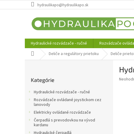
Prejsť
hydraulikapo@hydraulikapo.sk
na
obsah
Hydraulické rozvádzače - ručné
Rozvádzače ovláda
Domov
Deliče a regulátory prietoku
Deliče priet
B
Hydr
o
Preskočiť
č
Priemer
Neohod
Kategórie
kategórie
n
hodnote
ý
produkt
Hydraulické rozvádzače - ručné
p
je
Rozvádzače ovládané joystickom cez
0,0
a
lanovody
z
n
Elektricky ovládané rozvádzače
5
e
hviezdič
Čerpadlá s prevodovkou na vývod
l
kardanu
Hydraulické čerpadlá