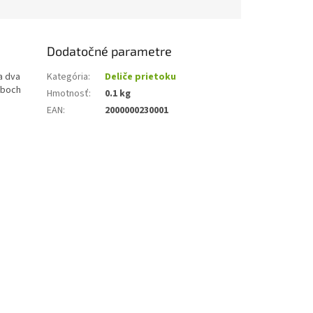
Dodatočné parametre
a dva
Kategória
:
Deliče prietoku
oboch
Hmotnosť
:
0.1 kg
EAN
:
2000000230001