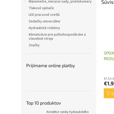
Súvis
Manometre, meracie sady, prietokomery
Tlakové spínače
LED pracovné svetlá
Sedačky univerzálne
Hydraulické rotátory
Klimatizácie pre poľnohospodárske a
stavebné stroje
Značky
SPOJ
REDU
M14X
Prijímame online platby
€1,54 
€1,
D
Top 10 produktov
Konektor cievky hydraulického