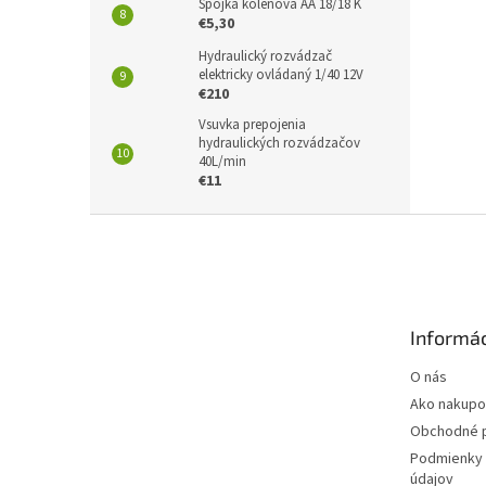
Spojka kolenová AA 18/18 K
€5,30
Hydraulický rozvádzač
elektricky ovládaný 1/40 12V
€210
Vsuvka prepojenia
hydraulických rozvádzačov
40L/min
€11
Z
á
p
ä
t
Informác
i
e
O nás
Ako nakupo
Obchodné 
Podmienky 
údajov