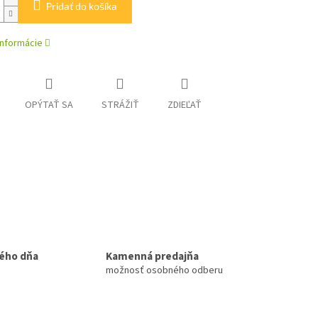
Pridať do košíka
informácie
OPÝTAŤ SA
STRÁŽIŤ
ZDIEĽAŤ
ého dňa
Kamenná predajňa
možnosť osobného odberu