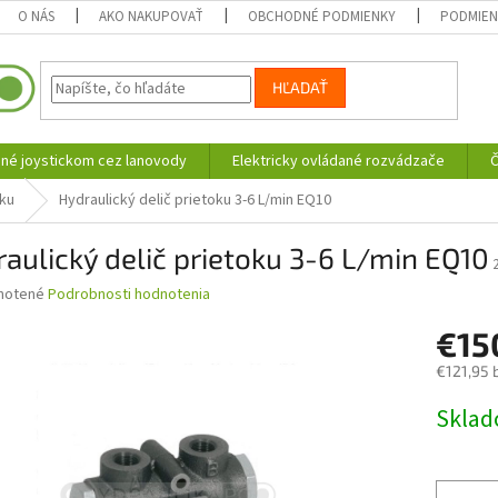
O NÁS
AKO NAKUPOVAŤ
OBCHODNÉ PODMIENKY
PODMIEN
HĽADAŤ
né joystickom cez lanovody
Elektricky ovládané rozvádzače
Č
oku
Hydraulický delič prietoku 3-6 L/min EQ10
aulický delič prietoku 3-6 L/min EQ10
né
notené
Podrobnosti hodnotenia
nie
€15
u
€121,95 
Jednotk
Skla
cena:
iek.