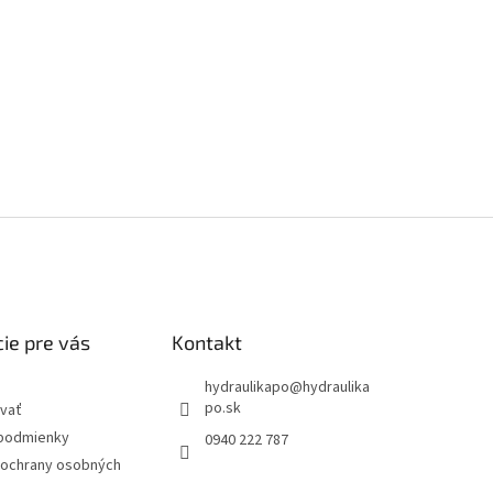
ie pre vás
Kontakt
hydraulikapo
@
hydraulika
po.sk
vať
podmienky
0940 222 787
ochrany osobných