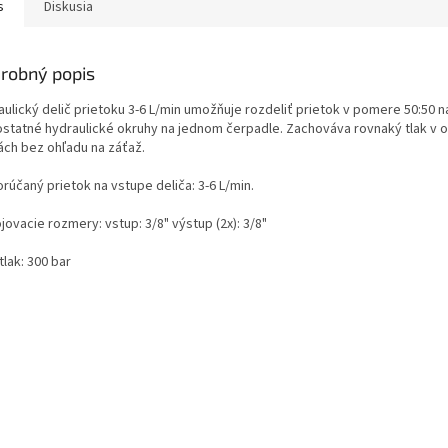
s
Diskusia
robný popis
aulický delič prietoku 3-6 L/min umožňuje rozdeliť prietok v pomere 50:50 n
statné hydraulické okruhy na jednom čerpadle. Zachováva rovnaký tlak v 
ách bez ohľadu na záťaž.
rúčaný prietok na vstupe deliča:
3-6 L/min.
jovacie rozmery: vstup: 3/8" výstup (2x): 3/8"
tlak: 300 bar