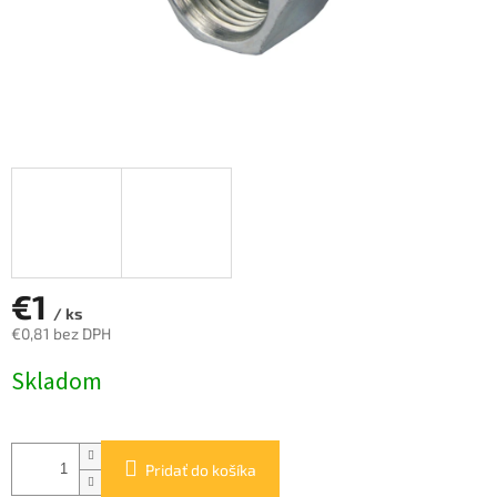
€1
/ ks
€0,81 bez DPH
Jednotková
Skladom
cena:
Pridať do košíka