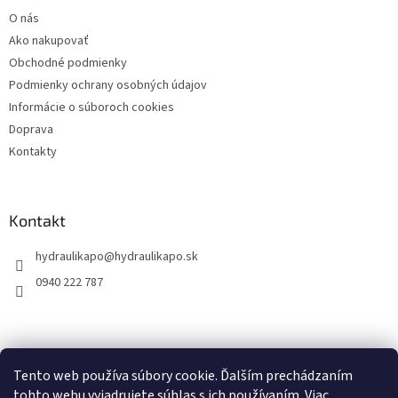
t
O nás
i
Ako nakupovať
e
Obchodné podmienky
Podmienky ochrany osobných údajov
Informácie o súboroch cookies
Doprava
Kontakty
Kontakt
hydraulikapo
@
hydraulikapo.sk
0940 222 787
Tento web používa súbory cookie. Ďalším prechádzaním
tohto webu vyjadrujete súhlas s ich používaním. Viac