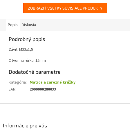
ZOBRAZIŤ VŠETKY SÚVISIACE PRODUKTY
Popis
Diskusia
Podrobný popis
Závit: M22x1,5
Otvor na rúrku: 15mm
Dodatočné parametre
Kategória
:
Matice a zárezné krúžky
EAN
:
2000000280033
Z
á
p
ä
Informácie pre vás