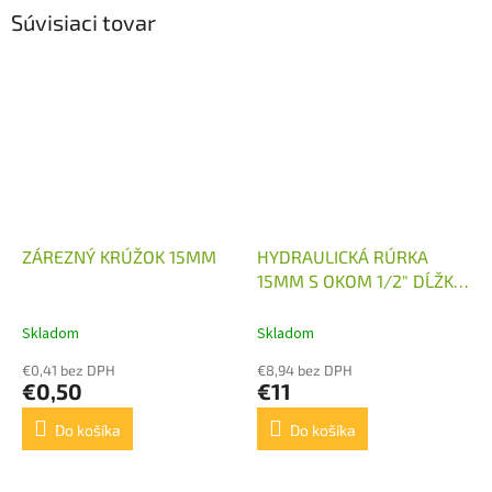
Súvisiaci tovar
ZÁREZNÝ KRÚŽOK 15MM
HYDRAULICKÁ RÚRKA
15MM S OKOM 1/2" DĹŽKA
305MM
Skladom
Skladom
€0,41 bez DPH
€8,94 bez DPH
€0,50
€11
Do košíka
Do košíka