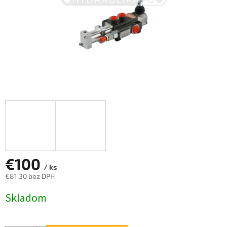
€100
/ ks
€81,30 bez DPH
Jednotková
Skladom
cena: