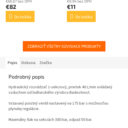
€66,67 bez DPH
€8,94 bez DPH
€82
€11
Do košíka
Do košíka
ZOBRAZIŤ VŠETKY SÚVISIACE PRODUKTY
Popis
Diskusia
Značka
Podrobný popis
Hydraulický rozvádzač 1-sekciový, prietok 40 L/min ovládaný
vzduchom
od bulharského výrobcu Badestnost
.
Vstavaný poistný ventil nastavený na 175 bar s možnosťou
plynulej regulácie.
Maximálny tlak na sekciách 300 bar, odpad 50 bar.