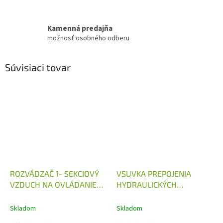
Kamenná predajňa
možnosť osobného odberu
Súvisiaci tovar
ROZVÁDZAČ 1- SEKCIOVÝ
VSUVKA PREPOJENIA
VZDUCH NA OVLÁDANIE
HYDRAULICKÝCH
HYDRAULICKÉHO
ROZVÁDZAČOV 40L/MIN
ROZVÁDZAČA
Skladom
Skladom