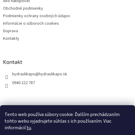
Ako nakupovať
e
Obchodné podmienky
Podmienky ochrany osobných údajov
Informácie o súboroch cookies
Doprava
Kontakty
Kontakt
hydraulikapo
@
hydraulikapo.sk
0940 222 787
Tento web používa súbory cookie. Ďalším prechádzaním
tohto webu vyjadrujete súhlas s ich používaním. Viac
informácií
tu
.