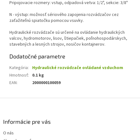
Pripojovacie rozmery: vstup, odpadová vetva: 1/2", sekcie: 3/8"
N - výstup: možnosť sériového zapojenia rozvádzačov cez
zaťažiteľnú spiatočku pomocou vsuvky.
Hydraulické rozvádzače sú určené na ovládanie hydraulických
valcov, hydromotorov, lisov, štiepačiek, poľnohospodárskych,
stavebných a lesných strojov, nosičov kontajnerov.
Dodatočné parametre
Kategória
:
Hydraulické rozvádzače ovládané vzduchom
Hmotnosť
:
0.1 kg
EAN
:
2000000100059
Z
á
p
ä
Informácie pre vás
t
O nás
i