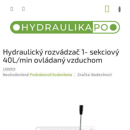
Prejsť
NÁKUP
na
obsah
KOŠÍK
Hydraulický rozvádzač 1- sekciový
40L/min ovládaný vzduchom
100059
Priemerné
Neohodnotené
Podrobnosti hodnotenia
Značka:
Badestnost
hodnotenie
produktu
je
0,0
z
5
hviezdičiek.