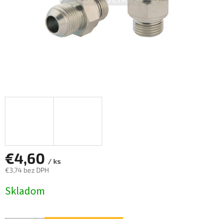
€4,60
/ ks
€3,74 bez DPH
Jednotková
Skladom
cena: