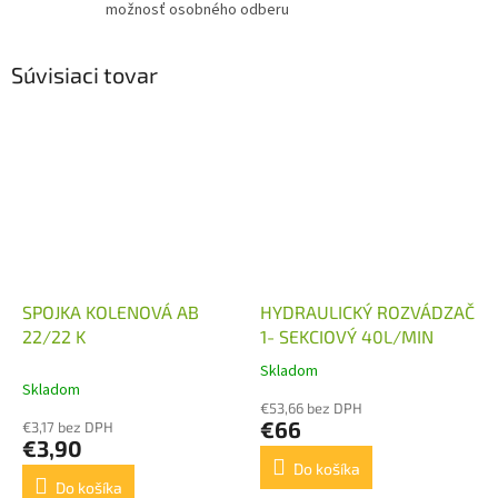
možnosť osobného odberu
Súvisiaci tovar
SPOJKA KOLENOVÁ AB
HYDRAULICKÝ ROZVÁDZAČ
22/22 K
1- SEKCIOVÝ 40L/MIN
Skladom
Priemerné
Skladom
hodnotenie
€53,66 bez DPH
produktu
€66
€3,17 bez DPH
je
€3,90
5,0
Do košíka
z
Do košíka