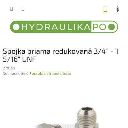
Prejsť
NÁKUP
na
obsah
KOŠÍK
Spojka priama redukovaná 3/4" - 1
5/16" UNF
270169
Priemerné
Neohodnotené
Podrobnosti hodnotenia
hodnotenie
produktu
je
0,0
z
5
hviezdičiek.