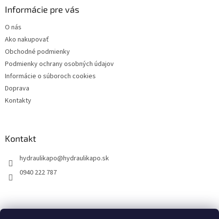
ä
Informácie pre vás
t
O nás
i
Ako nakupovať
e
Obchodné podmienky
Podmienky ochrany osobných údajov
Informácie o súboroch cookies
Doprava
Kontakty
Kontakt
hydraulikapo
@
hydraulikapo.sk
0940 222 787