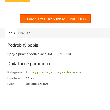
5
hviezdičiek.
ZOBRAZIŤ VŠETKY SÚVISIACE PRODUKTY
Popis
Diskusia
Podrobný popis
Spojka priama redukovaná 3/4" - 1 5/16" UNF
Dodatočné parametre
Kategória
:
Spojky priame, spojky redukované
Hmotnosť
:
0.1 kg
EAN
:
2000000270169
Z
á
p