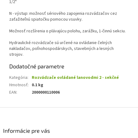
1/2"
N - výstup: možnosť sériového zapojenia rozvádzačov cez
zaťažiteľnú spiatočku pomocou vsuvky.
Možnosť rozšírenia o plávajúcu polohu, zarážku, 1-činnú sekciu.
Hydraulické rozvádzače sú určené na ovládanie čelných
nakladačov, poľnohospodárskych, stavebných a lesných
strojov.
Dodatočné parametre
Kategória
:
Rozvádzače ovládané lanovodmi 2 - sekčné
Hmotnosť
:
0.1 kg
EAN
:
2000000110006
Z
á
p
ä
Informácie pre vás
t