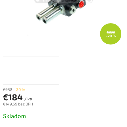
€232
–20 %
€232
–20 %
€184
/ ks
€149,59 bez DPH
Jednotková
Skladom
cena: