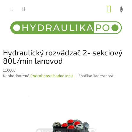
Prejsť
NÁKUP
na
obsah
KOŠÍK
Hydraulický rozvádzač 2- sekciový
80L/min lanovod
110006
Priemerné
Neohodnotené
Podrobnosti hodnotenia
Značka:
Badestnost
hodnotenie
produktu
je
0,0
z
5
hviezdičiek.