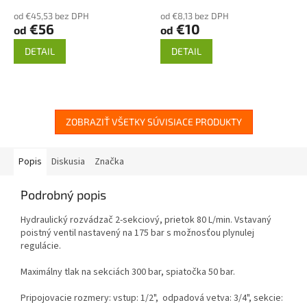
od €45,53 bez DPH
od €8,13 bez DPH
€56
€10
od
od
DETAIL
DETAIL
ZOBRAZIŤ VŠETKY SÚVISIACE PRODUKTY
Popis
Diskusia
Značka
Podrobný popis
Hydraulický rozvádzač 2-sekciový, prietok 80 L/min. Vstavaný
poistný ventil nastavený na 175 bar s možnosťou plynulej
regulácie.
Maximálny tlak na sekciách 300 bar, spiatočka 50 bar.
Pripojovacie rozmery: vstup: 1/2", odpadová vetva: 3/4", sekcie: