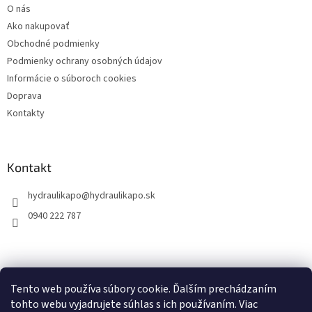
O nás
i
Ako nakupovať
e
Obchodné podmienky
Podmienky ochrany osobných údajov
Informácie o súboroch cookies
Doprava
Kontakty
Kontakt
hydraulikapo
@
hydraulikapo.sk
0940 222 787
Tento web používa súbory cookie. Ďalším prechádzaním
tohto webu vyjadrujete súhlas s ich používaním. Viac