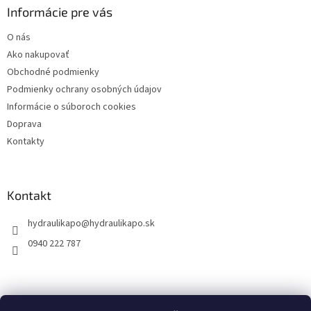
ä
Informácie pre vás
t
O nás
i
Ako nakupovať
e
Obchodné podmienky
Podmienky ochrany osobných údajov
Informácie o súboroch cookies
Doprava
Kontakty
Kontakt
hydraulikapo
@
hydraulikapo.sk
0940 222 787