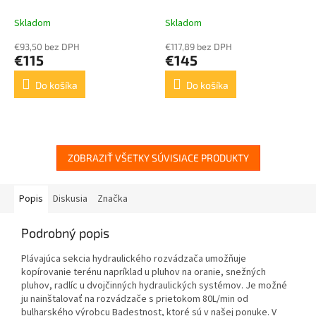
Skladom
Skladom
€93,50 bez DPH
€117,89 bez DPH
€115
€145
Do košíka
Do košíka
ZOBRAZIŤ VŠETKY SÚVISIACE PRODUKTY
Popis
Diskusia
Značka
Podrobný popis
Plávajúca sekcia hydraulického rozvádzača umožňuje
kopírovanie terénu napríklad u pluhov na oranie, snežných
pluhov, radlíc u dvojčinných hydraulických systémov. Je možné
ju nainštalovať na rozvádzače s prietokom 80L/min
od
bulharského výrobcu Badestnost
, ktoré sú v našej ponuke. V