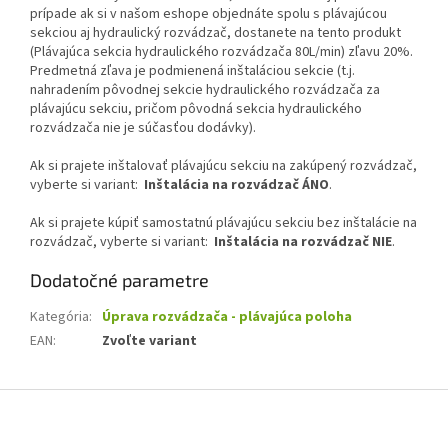
prípade ak si v našom eshope objednáte spolu s plávajúcou
sekciou aj hydraulický rozvádzač, dostanete na tento produkt
(Plávajúca sekcia hydraulického rozvádzača 80L/min) zľavu 20%.
Predmetná zľava je podmienená inštaláciou sekcie (t.j.
nahradením pôvodnej sekcie hydraulického rozvádzača za
plávajúcu sekciu, pričom pôvodná sekcia hydraulického
rozvádzača nie je súčasťou dodávky).
Ak si prajete inštalovať plávajúcu sekciu na zakúpený rozvádzač,
vyberte si variant:
Inštalácia na rozvádzač ÁNO
.
Ak si prajete kúpiť samostatnú plávajúcu sekciu bez inštalácie na
rozvádzač, vyberte si variant:
Inštalácia na rozvádzač NIE
.
Dodatočné parametre
Kategória
:
Úprava rozvádzača - plávajúca poloha
EAN
:
Zvoľte variant
Z
á
p