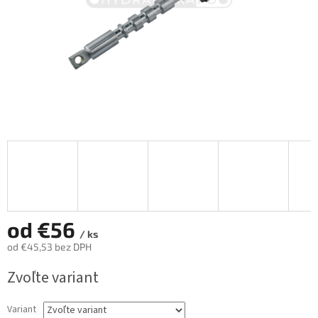
od
€56
/ ks
od
€45,53
bez DPH
Jednotková
Zvoľte variant
cena:
Variant