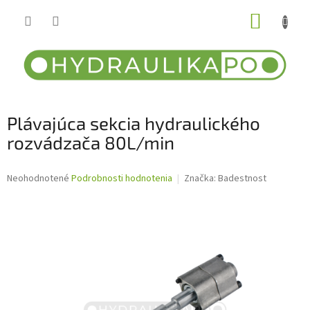
Prejsť
NÁKUP
na
obsah
KOŠÍK
Plávajúca sekcia hydraulického
rozvádzača 80L/min
Priemerné
Neohodnotené
Podrobnosti hodnotenia
Značka:
Badestnost
hodnotenie
produktu
je
0,0
z
5
hviezdičiek.