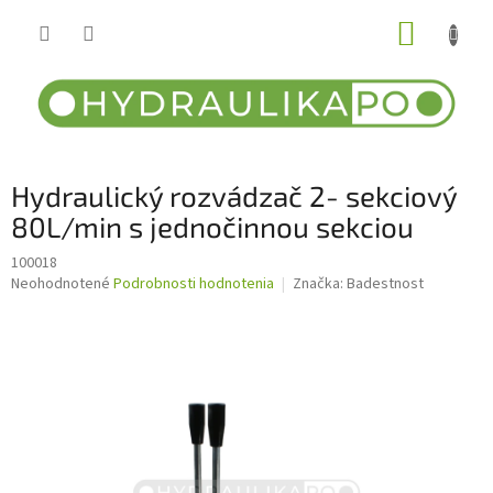
Prejsť
NÁKUP
na
obsah
KOŠÍK
Hydraulický rozvádzač 2- sekciový
80L/min s jednočinnou sekciou
100018
Priemerné
Neohodnotené
Podrobnosti hodnotenia
Značka:
Badestnost
hodnotenie
produktu
je
0,0
z
5
hviezdičiek.