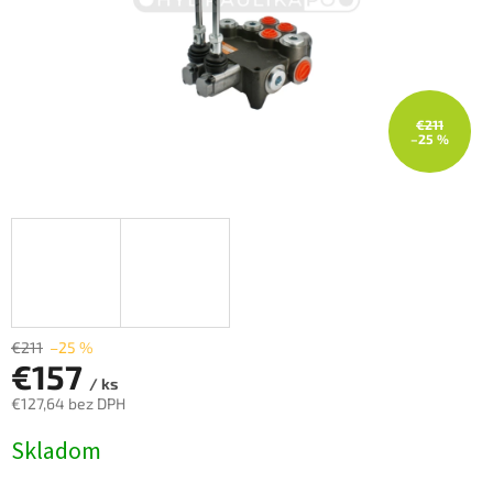
€211
–25 %
€211
–25 %
€157
/ ks
€127,64 bez DPH
Jednotková
Skladom
cena: