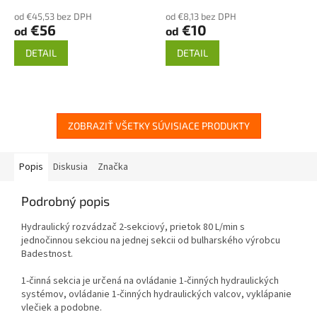
od €45,53 bez DPH
od €8,13 bez DPH
€56
€10
od
od
DETAIL
DETAIL
ZOBRAZIŤ VŠETKY SÚVISIACE PRODUKTY
Popis
Diskusia
Značka
Podrobný popis
Hydraulický rozvádzač 2-sekciový, prietok 80 L/min s
jednočinnou sekciou na jednej sekcii
od bulharského výrobcu
Badestnost.
1-činná sekcia je určená na ovládanie 1-činných hydraulických
systémov, ovládanie 1-činných hydraulických valcov, vyklápanie
vlečiek a podobne.