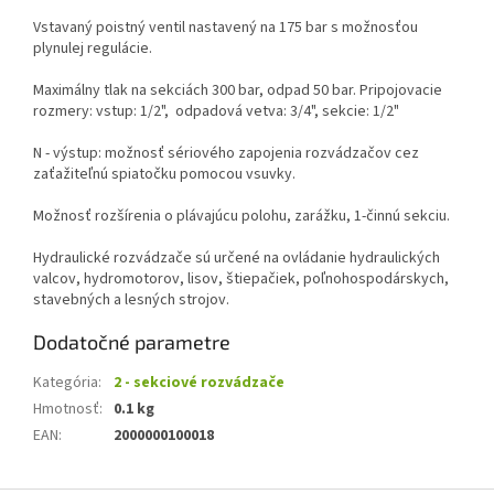
Vstavaný poistný ventil nastavený na 175 bar s možnosťou
plynulej regulácie.
Maximálny tlak na sekciách 300 bar, odpad 50 bar. Pripojovacie
rozmery: vstup: 1/2", odpadová vetva: 3/4", sekcie: 1/2"
N - výstup: možnosť sériového zapojenia rozvádzačov cez
zaťažiteľnú spiatočku pomocou vsuvky.
Možnosť rozšírenia o plávajúcu polohu, zarážku, 1-činnú sekciu.
Hydraulické rozvádzače sú určené na ovládanie hydraulických
valcov, hydromotorov, lisov, štiepačiek, poľnohospodárskych,
stavebných a lesných strojov.
Dodatočné parametre
Kategória
:
2 - sekciové rozvádzače
Hmotnosť
:
0.1 kg
EAN
:
2000000100018