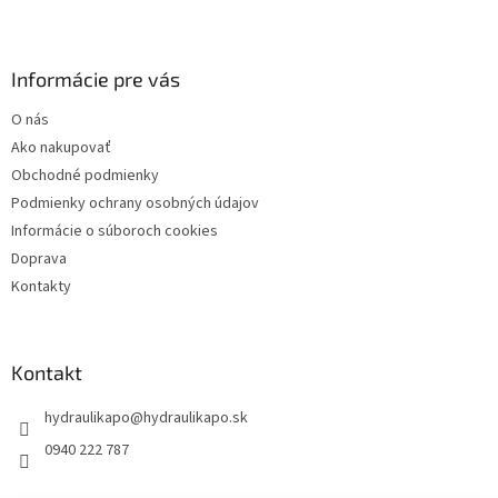
Z
á
p
ä
Informácie pre vás
t
O nás
i
Ako nakupovať
e
Obchodné podmienky
Podmienky ochrany osobných údajov
Informácie o súboroch cookies
Doprava
Kontakty
Kontakt
hydraulikapo
@
hydraulikapo.sk
0940 222 787