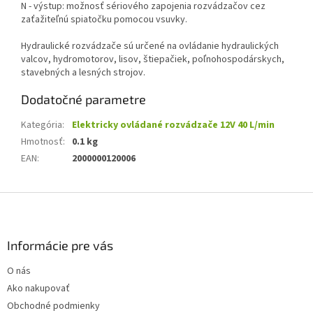
N - výstup: možnosť sériového zapojenia rozvádzačov cez
zaťažiteľnú spiatočku pomocou vsuvky.
Hydraulické rozvádzače sú určené na ovládanie hydraulických
valcov, hydromotorov, lisov, štiepačiek, poľnohospodárskych,
stavebných a lesných strojov.
Dodatočné parametre
Kategória
:
Elektricky ovládané rozvádzače 12V 40 L/min
Hmotnosť
:
0.1 kg
EAN
:
2000000120006
Z
á
p
ä
Informácie pre vás
t
O nás
i
Ako nakupovať
e
Obchodné podmienky