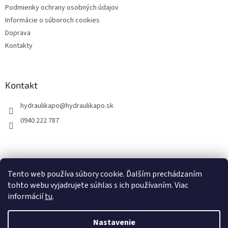
Podmienky ochrany osobných údajov
Informácie o súboroch cookies
Doprava
Kontakty
Kontakt
hydraulikapo
@
hydraulikapo.sk
0940 222 787
Tento web používa súbory cookie. Ďalším prechádzaním
tohto webu vyjadrujete súhlas s ich používaním. Viac
informácií
tu
.
Nastavenie
Vytvoril Shoptet