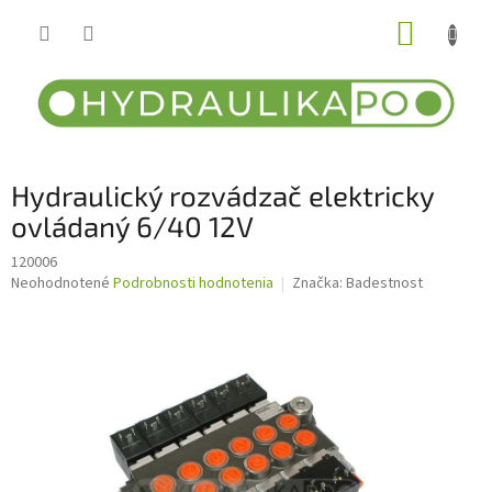
Prejsť
NÁKUP
na
obsah
KOŠÍK
Hydraulický rozvádzač elektricky
ovládaný 6/40 12V
120006
Priemerné
Neohodnotené
Podrobnosti hodnotenia
Značka:
Badestnost
hodnotenie
produktu
je
0,0
z
5
hviezdičiek.