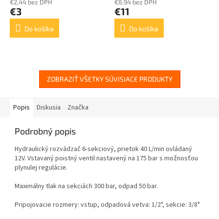
€2,44 bez DPH
€8,94 bez DPH
€3
€11
Do košíka
Do košíka
ZOBRAZIŤ VŠETKY SÚVISIACE PRODUKTY
Popis
Diskusia
Značka
Podrobný popis
Hydraulický rozvádzač 6-sekciový, prietok 40 L/min ovládaný
12V. Vstavaný poistný ventil nastavený na 175 bar s možnosťou
plynulej regulácie.
Maximálny tlak na sekciách 300 bar, odpad 50 bar.
Pripojovacie rozmery: vstup, odpadová vetva: 1/2", sekcie: 3/8"