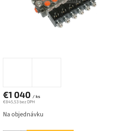
€1 040
/ ks
€845,53 bez DPH
Jednotková
Na objednávku
cena: