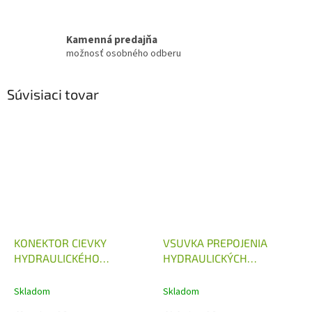
Kamenná predajňa
možnosť osobného odberu
Súvisiaci tovar
KONEKTOR CIEVKY
VSUVKA PREPOJENIA
HYDRAULICKÉHO
HYDRAULICKÝCH
ROZVÁDZAČA 12V, 24V
ROZVÁDZAČOV 40L/MIN
Skladom
Skladom